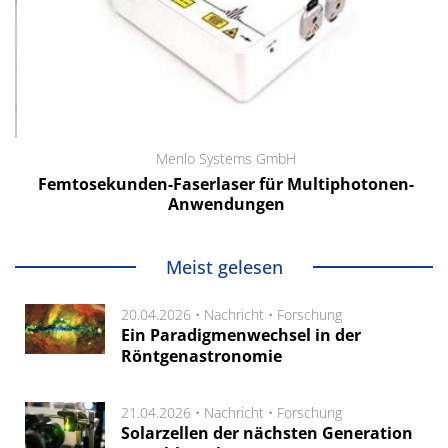
Menlo Systems GmbH
Femtosekunden-Faserlaser für Multiphotonen-
Anwendungen
Meist gelesen
20.04.2026 •
Nachricht
•
Forschung
Ein Paradigmenwechsel in der
Röntgenastronomie
21.04.2026 •
Nachricht
•
Forschung
Solarzellen der nächsten Generation