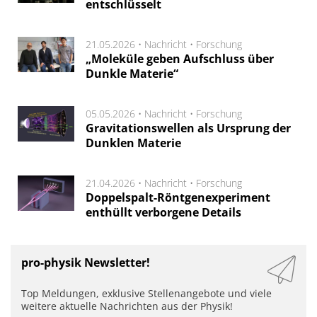
entschlüsselt
21.05.2026 •
Nachricht
•
Forschung
„Moleküle geben Aufschluss über
Dunkle Materie“
05.05.2026 •
Nachricht
•
Forschung
Gravitationswellen als Ursprung der
Dunklen Materie
21.04.2026 •
Nachricht
•
Forschung
Doppelspalt-Röntgenexperiment
enthüllt verborgene Details
pro-physik Newsletter!
Top Meldungen, exklusive Stellenangebote und viele
weitere aktuelle Nachrichten aus der Physik!