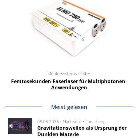
Menlo Systems GmbH
Femtosekunden-Faserlaser für Multiphotonen-
Anwendungen
Meist gelesen
05.05.2026 •
Nachricht
•
Forschung
Gravitationswellen als Ursprung der
Dunklen Materie