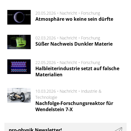
20.05.2026 •
Nachricht
•
Forschung
Atmosphäre wo keine sein dürfte
02.03.2026 •
Nachricht
•
Forschung
Süßer Nachweis Dunkler Materie
22.05.2026 •
Nachricht
•
Forschung
Halbleiterindustrie setzt auf falsche
Materialien
10.03.2026 •
Nachricht
•
Industrie &
Technologie
Nachfolge-Forschungsreaktor für
Wendelstein 7-X
pro-physik Newsletter!