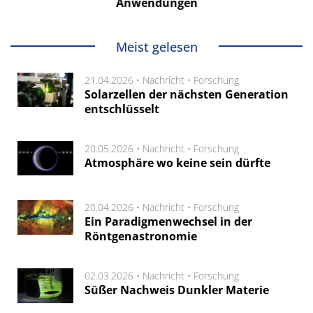
Anwendungen
Meist gelesen
21.04.2026 •
Nachricht
•
Forschung
Solarzellen der nächsten Generation
entschlüsselt
20.05.2026 •
Nachricht
•
Forschung
Atmosphäre wo keine sein dürfte
20.04.2026 •
Nachricht
•
Forschung
Ein Paradigmenwechsel in der
Röntgenastronomie
02.03.2026 •
Nachricht
•
Forschung
Süßer Nachweis Dunkler Materie