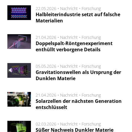
22.05.2026 •
Nachricht
•
Forschung
Halbleiterindustrie setzt auf falsche
Materialien
21.04.2026 •
Nachricht
•
Forschung
Doppelspalt-Röntgenexperiment
enthüllt verborgene Details
05.05.2026 •
Nachricht
•
Forschung
Gravitationswellen als Ursprung der
Dunklen Materie
21.04.2026 •
Nachricht
•
Forschung
Solarzellen der nächsten Generation
entschlüsselt
02.03.2026 •
Nachricht
•
Forschung
Süßer Nachweis Dunkler Materie