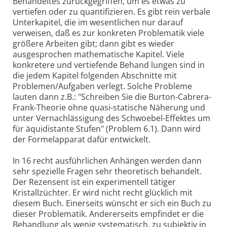
Behandeltes zurückgegriffen, um es etwas zu
vertiefen oder zu quantifizieren. Es gibt rein verbale
Unterkapitel, die im wesentlichen nur darauf
verweisen, daß es zur konkreten Problematik viele
größere Arbeiten gibt; dann gibt es wieder
ausgesprochen mathematische Kapitel. Viele
konkretere und vertiefende Behand lungen sind in
die jedem Kapitel folgenden Abschnitte mit
Problemen/Aufgaben verlegt. Solche Probleme
lauten dann z.B.: "Schreiben Sie die Burton-Cabrera-
Frank-Theorie ohne quasi-statische Näherung und
unter Vernachlässigung des Schwoebel-Effektes um
für äquidistante Stufen" (Problem 6.1). Dann wird
der Formelapparat dafür entwickelt.
In 16 recht ausführlichen Anhängen werden dann
sehr spezielle Fragen sehr theoretisch behandelt.
Der Rezensent ist ein experimentell tätiger
Kristallzüchter. Er wird nicht recht glücklich mit
diesem Buch. Einerseits wünscht er sich ein Buch zu
dieser Problematik. Andererseits empfindet er die
Behandlung als wenig systematisch, zu subjektiv in