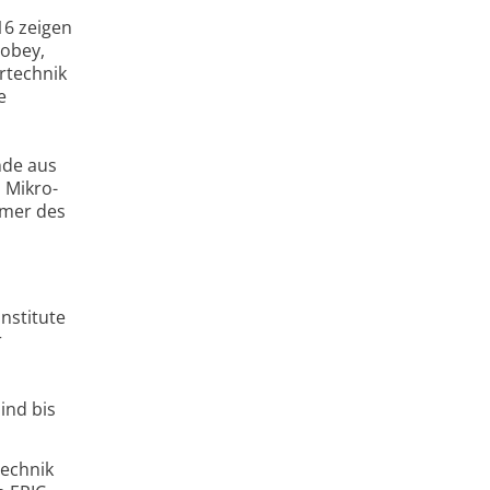
16 zeigen
Sobey,
rtechnik
e
nde aus
 Mikro-
hmer des
nstitute
r
ind bis
technik