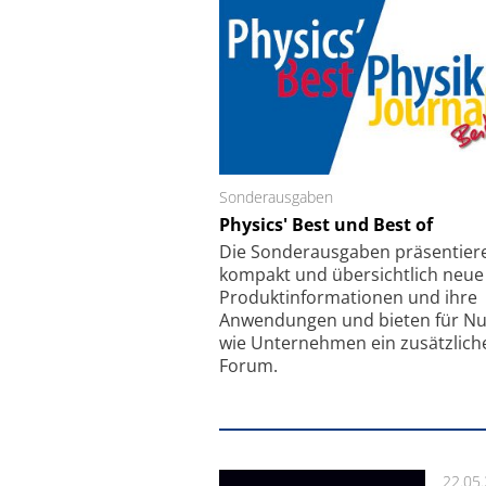
Sonderausgaben
Schäfter + Kirchhoff
Physics' Best und Best of
Faserkoppler mit S
Feinfokussierungsmec
Die Sonder­ausgaben präsentier
kompakt und übersichtlich neue
Produkt­informationen und ihre
Anwendungen und bieten für Nu
wie Unternehmen ein zusätzlich
Forum.
22.05