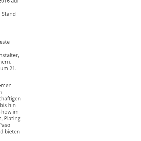
2016 auf
n Stand
este
stalter,
mern.
zum 21.
hemen
h
chäftigen
bis hin
w-how im
, Plating
 Paso
nd bieten