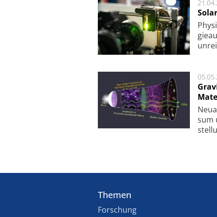
21.04
Sola
Physi
gie­a
unrei
05.05
Grav
Mate
Neu­a
sum u
stel­
Themen
Forschung