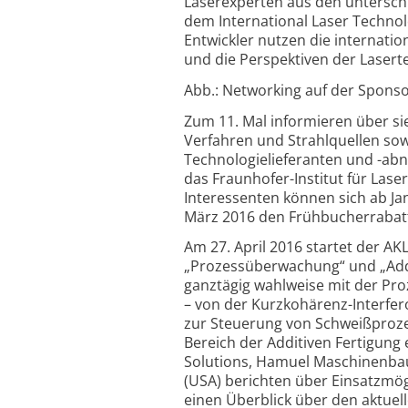
Laserexperten aus den unterschie
dem International Laser Technol
Entwickler nutzen die inter­nati
und die Perspektiven der Laser­t
Abb.: Networking auf der Sponsor
Zum 11. Mal informieren über si
Verfahren und Strahlquellen sow
Technologielieferanten und -ab
das Fraunhofer-Institut für Lase
Interessenten können sich ab Ja
März 2016 den Frühbucherrabat
Am 27. April 2016 startet der A
„Prozessüberwachung“ und „Addit
ganztägig wahlweise mit der Pr
– von der Kurzkohärenz-Interfer
zur Steuerung von Schweißprozes
Bereich der Additiven Fertigung 
Solutions, Hamuel Maschinenbau 
(USA) berichten über Einsatzmögl
einen Überblick über den aktuel