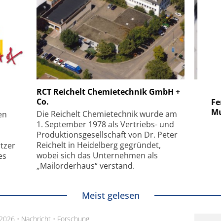
 GmbH
SmarAct GmbH
RCT Reichelt Chemietechnik GmbH +
Co.
uper-
Elektronenmikroskopie auf
Fem
hanismus
kleinstem Raum
Mu
Die Reichelt Chemietechnik wurde am
en
1. September 1978 als Vertriebs- und
Produktionsgesellschaft von Dr. Peter
Reichelt in Heidelberg gegründet,
tzer
wobei sich das Unternehmen als
es
„Mailorderhaus“ verstand.
Meist gelesen
.2026 •
Nachricht
•
Forschung