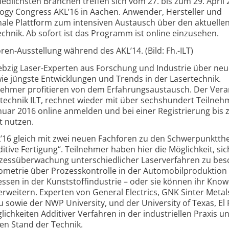
dlichsten Branchen treffen sich vom 27. bis zum 29. April 
ogy Congress AKL’16 in Aachen. Anwender, Hersteller und
onale Plattform zum intensiven Austausch über den aktuelle
echnik. Ab sofort ist das Programm ist online einzusehen.
en-Ausstellung während des AKL’14. (Bild: Fh.-ILT)
ebzig Laser-Experten aus Forschung und Industrie über neu
ie jüngste Entwicklungen und Trends in der Lasertechnik.
nehmer profitieren von dem Erfahrungsaustausch. Der Veran
rtechnik ILT, rechnet wieder mit über sechshundert Teilneh
nuar 2016 online anmelden und bei einer Registrierung bis 
t nutzen.
KL’16 gleich mit zwei neuen Fachforen zu den Schwerpunktt
ive Fertigung“. Teilnehmer haben hier die Möglichkeit, sic
ozessüberwachung unterschiedlicher Laserverfahren zu bes
ometrie über Prozesskontrolle in der Automobil­produktion 
sen in der Kunststoffindustrie – oder sie können ihr Kno
erweitern. Experten von General Electrics, GNK Sinter Metals
sowie der NWP University, und der University of Texas, El
ichkeiten Additiver Verfahren in der industriellen Praxis u
len Stand der Technik.