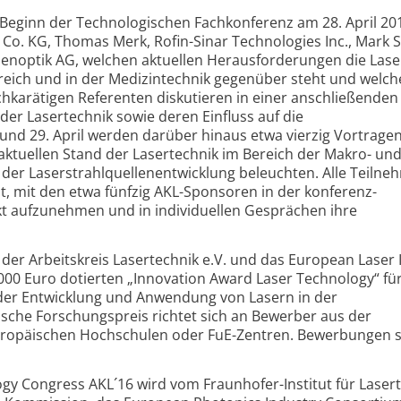
 Beginn der Technologischen Fachkonferenz am 28. April 20
Co. KG, Thomas Merk, Rofin-Sinar Technologies Inc., Mark 
 Jenoptik AG, welchen aktuellen Herausforderungen die Lase
reich und in der Medizintechnik gegenüber steht und welch
chkarätigen Referenten diskutieren in einer anschließenden
er Lasertechnik sowie deren Einfluss auf die
und 29. April werden darüber hinaus etwa vierzig Vortrage
aktuellen Stand der Lasertechnik im Bereich der Makro- und
der Laserstrahl­quellen­entwicklung beleuchten. Alle Teilne
, mit den etwa fünfzig AKL-Sponsoren in der konferenz­
kt aufzunehmen und in individuellen Gesprächen ihre
der Arbeitskreis Lasertechnik e.V. und das European Laser I
.000 Euro dotierten „Innovation Award Laser Technology“ fü
der Entwicklung und Anwendung von Lasern in der
sche Forschungspreis richtet sich an Bewerber aus der
uropäischen Hochschulen oder FuE-Zentren. Bewerbungen s
ogy Congress AKL´16 wird vom Fraunhofer-Institut für Laser