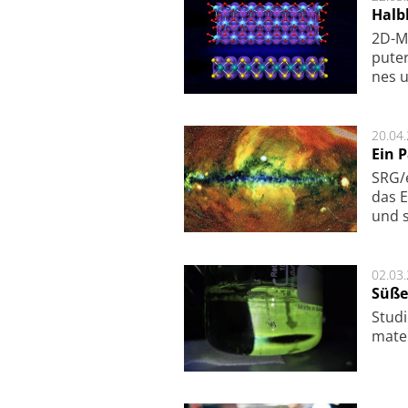
Halbl
2D-Ma
pu­te
nes u
20.04
Ein 
SRG/e
das E
und s
02.03
Süße
Studi
ma­te