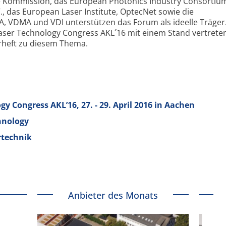
he Kommission, das European Photonics Industry Consortium
V., das European Laser Institute, OptecNet sowie die
A, VDMA und VDI unterstützen das Forum als ideelle Träger
 Laser Technology Congress AKL´16 mit einem Stand vertret
erheft zu diesem Thema.
y Congress AKL’16, 27. - 29. April 2016 in Aachen
hnology
rtechnik
Anbieter des Monats