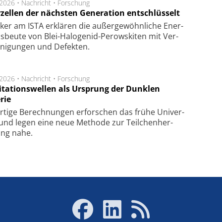
.2026 •
Nachricht
•
Forschung
rzellen der nächsten Generation entschlüsselt
ker am ISTA er­klä­ren die außer­ge­wöhn­li­che Ener­
us­beu­te von Blei-Halo­ge­nid-Perows­ki­ten mit Ver­
­ni­gung­en und De­fek­ten.
.2026 •
Nachricht
•
Forschung
itationswellen als Ursprung der Dunklen
rie
rtige Be­rech­nung­en er­for­schen das frü­he Uni­ver­
nd legen eine neue Me­tho­de zur Teil­chen­her­
lung nahe.