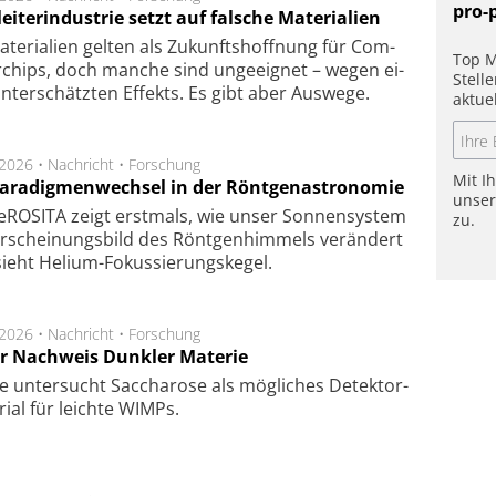
pro-
eiterindustrie setzt auf falsche Materialien
te­ri­a­li­en gel­ten als Zu­kunfts­hoff­nung für Com­
Top M
r­chips, doch man­che sind un­ge­eig­net – we­gen ei­
Stell
n­ter­schätz­ten Ef­fekts. Es gibt aber Aus­we­ge.
aktue
.2026 •
Nachricht
•
Forschung
Mit I
Paradigmenwechsel in der Röntgenastronomie
unse
ROSITA zeigt erst­mals, wie unser Son­nen­sys­tem
zu.
r­schei­nungs­bild des Rönt­gen­him­mels ver­än­dert
ieht Helium-Fokus­sie­rungs­ke­gel.
.2026 •
Nachricht
•
Forschung
r Nachweis Dunkler Materie
e unter­sucht Saccha­ro­se als mög­li­ches De­tek­tor­
­rial für leich­te WIMPs.