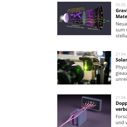
05.05
Grav
Mate
Neu­a
sum u
stel­
21.04
Sola
Physi
gie­a
unrei
21.04
Dopp
verb
For­sc
und v