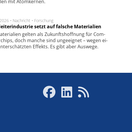
­len mit Atom­ker­nen.
.2026 •
Nachricht
•
Forschung
eiterindustrie setzt auf falsche Materialien
te­ri­a­li­en gel­ten als Zu­kunfts­hoff­nung für Com­
r­chips, doch man­che sind un­ge­eig­net – we­gen ei­
n­ter­schätz­ten Ef­fekts. Es gibt aber Aus­we­ge.