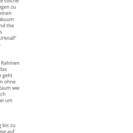
ne solche
ungen zu
 einen
 Vakuum
and the
s
Urknall“
n
Im Rahmen
 das
n geht
um ohne
 Raum wie
rch
bei um
 bis zu
ise auf