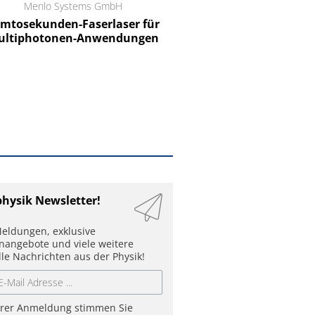
Menlo Systems GmbH
RCT Reichelt Chemietechnik
tosekunden-Faserlaser für
Ein Unternehmen für I
ltiphotonen-Anwendungen
physik Newsletter!
eldungen, exklusive
enangebote und viele weitere
lle Nachrichten aus der Physik!
hrer Anmeldung stimmen Sie