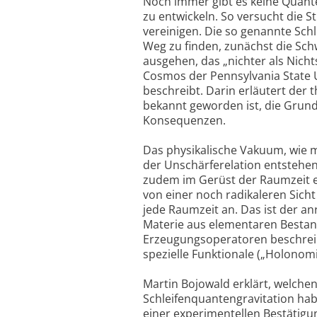
Noch immer gibt es keine Quante
zu entwickeln. So versucht die 
vereinigen. Die so genannte Sch
Weg zu finden, zunächst die Sch
ausgehen, das „nichter als Nichts
Cosmos der Pennsylvania State Un
beschreibt. Darin erläutert der 
bekannt geworden ist, die Grund
Konsequenzen.
Das physikalische Vakuum, wie m
der Unschärferelation entstehen 
zudem im Gerüst der Raumzeit ei
von einer noch radikaleren Sic
jede Raumzeit an. Das ist der 
Materie aus elementaren Bestand
Erzeugungsoperatoren beschreibe
spezielle Funktionale („Holonomi
Martin Bojowald erklärt, welche
Schleifenquantengravitation hab
einer experimentellen Bestätigung