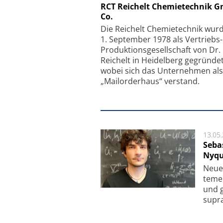
Schäfter + Kirchhoff
RCT Reichelt Chemietechnik 
Co.
Faserkoppler mit S
Feinfokussierungsmec
Die Reichelt Chemietechnik wur
1. September 1978 als Vertriebs
Produktionsgesellschaft von Dr.
Reichelt in Heidelberg gegründet
wobei sich das Unternehmen als
„Mailorderhaus“ verstand.
13.05
Seba
Nyqu
Neue 
te­me
und g
supra­