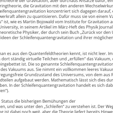
ntheorie der Gravitation, aber durchaus Ansätze dafür, ei
Stringtheorie, die Gravitation mit den anderen Wechselwirk
leifenquantengravitation konzentriert sich dagegen darauf,
werkraft allein zu quantisieren. Dafür muss sie von einem
“ ist, wie es Martin Bojowald vom Institute for Gravitation 
iversity, in seinem Artikel im März-Heft des Physik Journal
theoretische Physiker, der durch sein Buch „Zurück vor den 
ideen der Schleifenquantengravitation und ihrer mögliche
an es aus den Quantenfeldtheorien kennt, ist nicht leer. 
dort ständig virtuelle Teilchen und „erfüllen“ das Vakuum,
ngebettet ist. Die so genannte Schleifenquantengravitatio
ht des Vakuums aus. Sie nimmt ein vollkommen leeres Vaku
anregungsfreie Grundzustand des Universums, von dem aus
teilen aufgebaut werden. Mathematisch lässt sich dies du
n. In der Schleifenquantengravitation handelt es sich da
en“).
n Status die bisherigen Bemühungen der
en, und was unter den „Schleifen“ zu verstehen ist. Der Weg
 ist dabei noch weit, aber die Theorie liefert bereits Hinwe