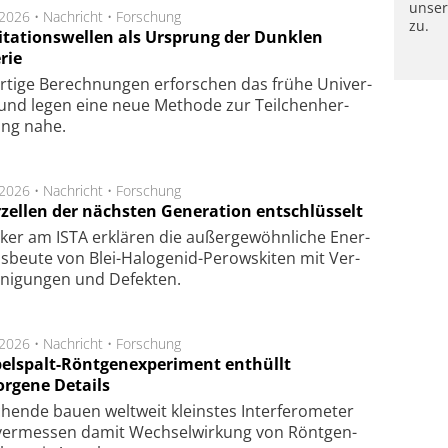
unse
.2026 •
Nachricht
•
Forschung
zu.
itationswellen als Ursprung der Dunklen
rie
rtige Be­rech­nung­en er­for­schen das frü­he Uni­ver­
nd legen eine neue Me­tho­de zur Teil­chen­her­
lung nahe.
.2026 •
Nachricht
•
Forschung
rzellen der nächsten Generation entschlüsselt
ker am ISTA er­klä­ren die außer­ge­wöhn­li­che Ener­
us­beu­te von Blei-Halo­ge­nid-Perows­ki­ten mit Ver­
­ni­gung­en und De­fek­ten.
.2026 •
Nachricht
•
Forschung
elspalt-Röntgenexperiment enthüllt
orgene Details
hen­de bau­en welt­weit kleins­tes In­ter­fe­ro­me­ter
er­mes­sen da­mit Wech­sel­wir­kung von Rönt­gen­