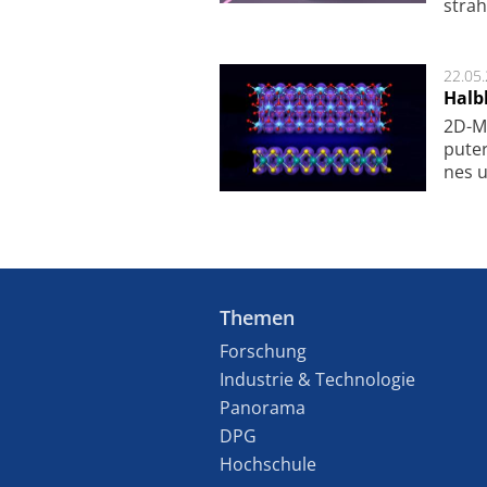
strah
22.05
Halbl
2D-Ma
pu­te
nes u
Themen
Forschung
Industrie & Technologie
Panorama
DPG
Hochschule