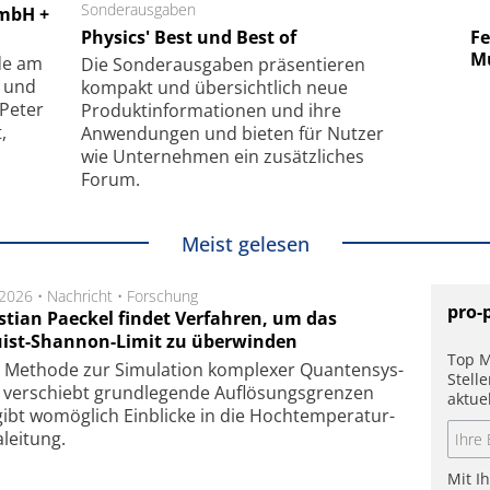
 GmbH
Sonderausgaben
SmarAct GmbH
GmbH +
uper-
Physics' Best und Best of
Elektronenmikroskopie auf
Fem
hanismus
kleinstem Raum
Mu
de am
Die Sonder­ausgaben präsentieren
- und
kompakt und übersichtlich neue
 Peter
Produkt­informationen und ihre
,
Anwendungen und bieten für Nutzer
wie Unternehmen ein zusätzliches
Forum.
Meist gelesen
.2026 •
Nachricht
•
Forschung
pro-
stian Paeckel findet Verfahren, um das
ist-Shannon-Limit zu überwinden
Top M
Methode zur Simu­la­tion kom­ple­xer Quan­ten­sys­
Stell
 ver­schiebt grund­le­gen­de Auf­lösungs­gren­zen
aktue
ibt wo­mög­lich Ein­blicke in die Hoch­tempe­ra­tur­
lei­tung.
Mit I