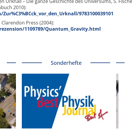
n Urknall – Die ganze Geschichte des Universums, S. Fische
nbuch 2010):
h/Zur%C3%BCck_vor_den_Urknall/9783100039101
 Clarendon Press (2004):
/rezension/1109789/Quantum_Gravity.html
Sonderhefte