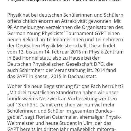
Physik hat bei deutschen Schülerinnen und Schülern
offen­sichtlich enorm an Attrak­tivität gewonnen: Mit
98 Anmeldungen verzeichnen die Organi­satoren des
German Young Physicists´ Tournament GYPT einen
neuen Rekord an Teil­nehmerinnen und Teil­nehmern
der Deutschen Physik-Meister­schaft. Diese findet
vom 12. bis zum 14. Februar 2016 im Physik-Zentrum
in Bad Honnef statt, also zu Hause bei der
Deutschen Physika­lischen Gesellschaft DPG, die
auch Schirm­herr der Veran­staltung ist. 2014 fand
das GYPT in Kassel, 2015 in Dachau statt.
Woher die neue Begeisterung für das Fach herrührt?
„Mit drei zusätz­lichen Stand­orten haben wir unser
bundes­weites Netzwerk an Vorberei­tungs­zentren
auf 13 erhöht. Damit erreichen wir nun viel mehr
Schülerinnen und Schüler im gesamten Bundes­
gebiet“, sagt Florian Oster­maier, ehemaliger Physik-
Welt­meister und heute Student in Ulm, der das
GYPT bereits im dritten Jahr maßgeblich mitorga­