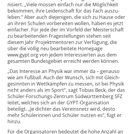
nisiert. „Viele müssen einfach nur die Möglich­keit
bekommen, ihre Leiden­schaft für das Fach auszu­
leben.“ Aber auch diejenigen, die sich zu Hause oder
an ihren Schulen vorbe­reiten wollen, haben es jetzt
einfacher. Für jede der im Vorfeld der Meister­schaft
zu bearbeitenden Frage­stellungen stehen seit
diesem Jahr Projekt­mentoren zur Verfügung, die
über die völlig neu bearbeitete Homepage
www.gypt.org von jedem Interes­sierten aus dem
gesamten Bundes­gebiet erreicht werden können.
„Das Interesse an Physik war immer da – genauso
wie am Fußball. Auch der Wunsch, sich mit Gleich­
gesinnten in Wett­kämpfen zu messen, ist bei Physik
nicht anders als im Sport“, sagt Tobias Beck, der das
Schüler-Forschungs-Zentrum Südwürttemberg SFZ
leitet, welches sich an der GYPT-Organisation
beteiligt. „Je dichter das Vereins­netz wird, desto
mehr Schülerinnen und Schüler nutzen es“, fügt er
hinzu.
Für die Organisatoren bedeutet die hohe Anzahl an