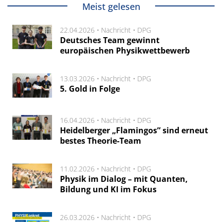
Meist gelesen
22.04.2026 •
Nachricht
•
DPG
Deutsches Team gewinnt
europäischen Physikwettbewerb
13.03.2026 •
Nachricht
•
DPG
5. Gold in Folge
16.04.2026 •
Nachricht
•
DPG
Heidelberger „Flamingos” sind erneut
bestes Theorie-Team
11.02.2026 •
Nachricht
•
DPG
Physik im Dialog – mit Quanten,
Bildung und KI im Fokus
26.03.2026 •
Nachricht
•
DPG