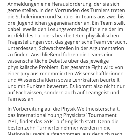
Anmeldungen eine Heraus­forderung, der sie sich
gerne stellen. In den Vorrunden des Turniers treten
die Schülerinnen und Schüler in Teams aus zwei bis
drei Jugendlichen gegen­einander an. Ein Team stellt
dabei jeweils den Lösungs­vorschlag für eine der im
Vorfeld des Turniers bear­beiteten physika­lischen
Frage­stellungen vor, das gegnerische Team versucht
unter­dessen, Schwach­stellen in der Argumen­tation
zu finden. Anschließend führen die Teams eine
wissen­schaftliche Debatte über das jeweilige
physika­lische Problem. Der gesamte Fight wird von
einer Jury aus renommierten Wissen­schaftlerinnen
und Wissen­schaftlern sowie Lehr­kräften beurteilt
und mit Punkten bewertet. Es kommt also nicht nur
auf Fach­wissen, sondern auch auf Team­geist und
Fairness an.
In Vorbereitung auf die Physik-Weltmeisterschaft,
das International Young Physicists´ Tournament
IYPT, findet das GYPT auf Englisch statt. Denn die
besten zehn Turnier­teilnehmer werden in die
National­auswahl aufge­nommen, aus der sich nach