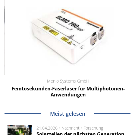
Menlo Systems GmbH
Femtosekunden-Faserlaser für Multiphotonen-
Anwendungen
Meist gelesen
21.04.2026 •
Nachricht
•
Forschung
Solarzellen der nächsten Generation