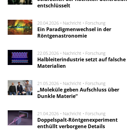
entschlüsselt
20.04.2026 •
Nachricht
•
Forschung
Ein Paradigmenwechsel in der
Röntgenastronomie
22.05.2026 •
Nachricht
•
Forschung
Halbleiterindustrie setzt auf falsche
Materialien
21.05.2026 •
Nachricht
•
Forschung
„Moleküle geben Aufschluss über
Dunkle Materie“
21.04.2026 •
Nachricht
•
Forschung
Doppelspalt-Röntgenexperiment
enthüllt verborgene Details