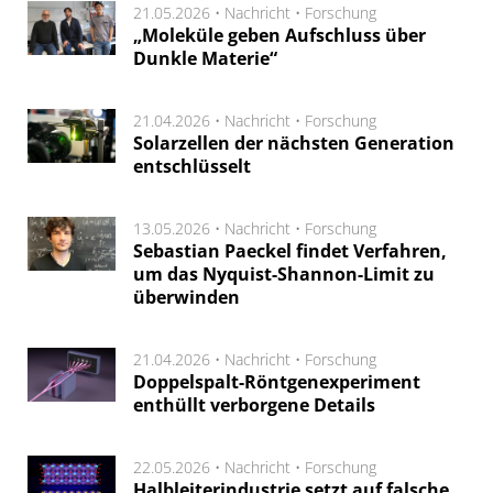
21.05.2026 •
Nachricht
•
Forschung
„Moleküle geben Aufschluss über
Dunkle Materie“
21.04.2026 •
Nachricht
•
Forschung
Solarzellen der nächsten Generation
entschlüsselt
13.05.2026 •
Nachricht
•
Forschung
Sebastian Paeckel findet Verfahren,
um das Nyquist-Shannon-Limit zu
überwinden
21.04.2026 •
Nachricht
•
Forschung
Doppelspalt-Röntgenexperiment
enthüllt verborgene Details
22.05.2026 •
Nachricht
•
Forschung
Halbleiterindustrie setzt auf falsche