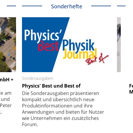
Sonderhefte
 GmbH
Sonderausgaben
SmarAct GmbH
GmbH +
uper-
Physics' Best und Best of
Elektronenmikroskopie auf
Fem
hanismus
kleinstem Raum
Mu
de am
Die Sonder­ausgaben präsentieren
- und
kompakt und übersichtlich neue
 Peter
Produkt­informationen und ihre
,
Anwendungen und bieten für Nutzer
wie Unternehmen ein zusätzliches
Forum.