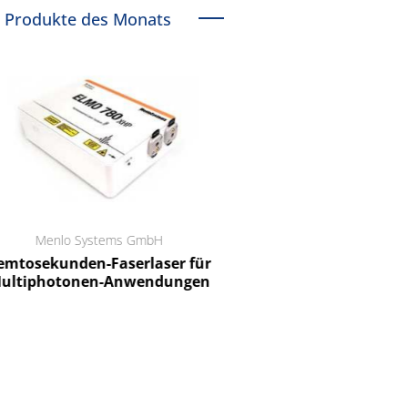
Produkte des Monats
Menlo Systems GmbH
RCT Reichelt Chemietechnik
tosekunden-Faserlaser für
Ein Unternehmen für I
ltiphotonen-Anwendungen