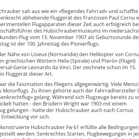
hrauber sah aus wie ein «fliegendes Fahrrad» und schaffte
senkrecht abhebende Fluggerät des Franzosen Paul Cornu 
erimentellen Flugapparaten dieser Zeit auch erfolgreich b
 Geschäftsführer des Hubschraubermuseums im niedersächs
Sekunden-Flug vom 13. November 1907 als Geburtsstunde de
g ist der 100. Jahrestag des Pionierflugs.
der Nähe von Lisieux (Normandie) den Helikopter von Cornu
en griechischen Wörtern Helix (Spirale) und Pterón (Flügel)
sal-Genie Leonardo da Vinci. Der zeichnete schon im 15.
n Fluggerät dieser Art.
ar die Faszination des Fliegens allgegenwärtig. Viele Mens
 Motorflugs. Zu ihnen gehörte auch der Fahrradhersteller 
 Senkrechtflug» gelang. Während sich Flugzeuge bereits zu vo
ickelt hatten - den Brüdern Wright war 1903 mit einem
flug gelungen - hatte der Hubschrauber auch nach Cornus
 Entwicklung vor sich.
 konstruierte Hubschrauber Fw 61 erfüllte alle Bedingungen,
gestellt werden: Senkrechtes Starten, Flugbewegungen in je