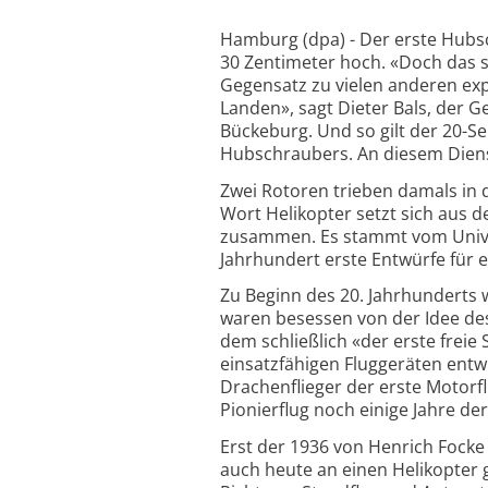
Hamburg (dpa) - Der erste Hubsc
30 Zentimeter hoch. «Doch das 
Gegensatz zu vielen anderen exp
Landen», sagt Dieter Bals, der
Bückeburg. Und so gilt der 20-
Hubschraubers. An diesem Diensta
Zwei Rotoren trieben damals in 
Wort Helikopter setzt sich aus d
zusammen. Es stammt vom Univer
Jahrhundert erste Entwürfe für ei
Zu Beginn des 20. Jahrhunderts w
waren besessen von der Idee des
dem schließlich «der erste freie
einsatzfähigen Fluggeräten entw
Drachenflieger der erste Motor
Pionierflug noch einige Jahre der
Erst der 1936 von Henrich Focke
auch heute an einen Helikopter 