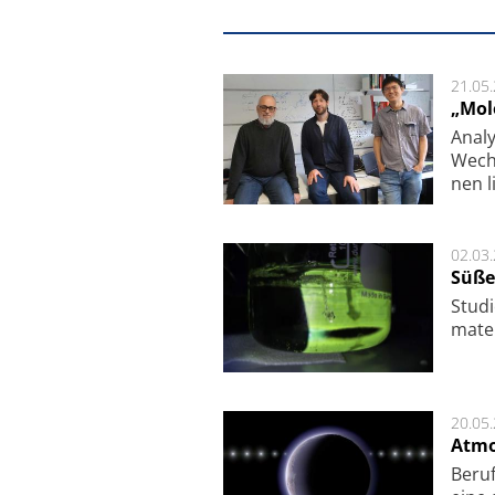
21.05
„Mol
Analy
Wech­
nen l
02.03
Süße
Studi
ma­te
20.05
Atmo
Beruf