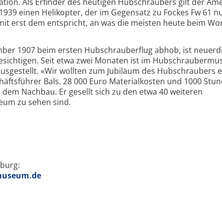
ation. Als Erfinder des heutigen Hubschraubers gilt der Am
 ab 1939 einen Helikopter, der im Gegensatz zu Fockes Fw 61 n
it erst dem entspricht, an was die meisten heute beim Wo
mber 1907 beim ersten Hubschrauberflug abhob, ist neuerdi
besichtigen. Seit etwa zwei Monaten ist im Hubschrauberm
usgestellt. «Wir wollten zum Jubiläum des Hubschraubers 
äftsführer Bals. 28 000 Euro Materialkosten und 1000 Stu
n dem Nachbau. Er gesellt sich zu den etwa 40 weiteren
eum zu sehen sind.
burg:
museum.de