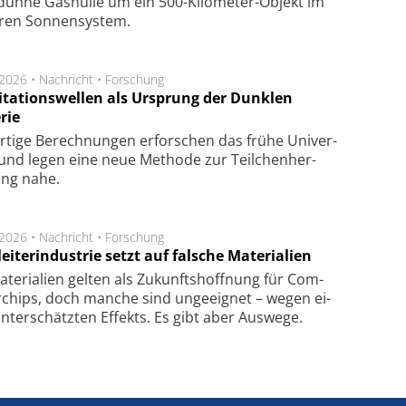
dün­ne Gas­hül­le um ein 500-Kilo­meter-Objekt im
­ren Son­nen­sys­tem.
.2026 •
Nachricht
•
Forschung
itationswellen als Ursprung der Dunklen
rie
rtige Be­rech­nung­en er­for­schen das frü­he Uni­ver­
nd legen eine neue Me­tho­de zur Teil­chen­her­
lung nahe.
.2026 •
Nachricht
•
Forschung
eiterindustrie setzt auf falsche Materialien
te­ri­a­li­en gel­ten als Zu­kunfts­hoff­nung für Com­
r­chips, doch man­che sind un­ge­eig­net – we­gen ei­
n­ter­schätz­ten Ef­fekts. Es gibt aber Aus­we­ge.