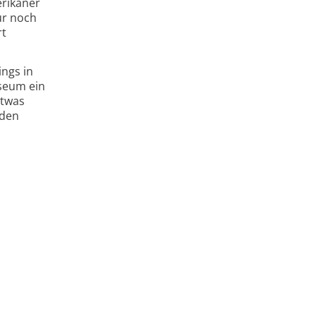
erikaner
ur noch
rt
ngs in
useum ein
etwas
nden