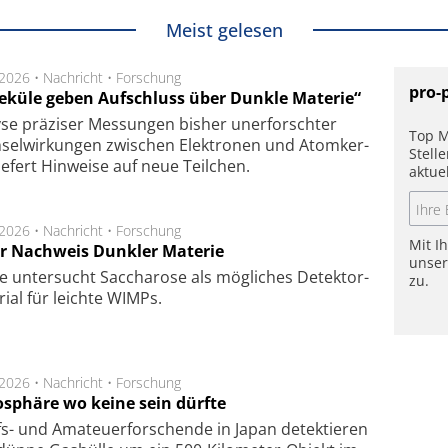
Meist gelesen
.2026 •
Nachricht
•
Forschung
pro-
eküle geben Aufschluss über Dunkle Materie“
se prä­zi­ser Mes­sung­en bis­her un­er­for­schter
Top M
sel­wir­kung­en zwi­schen Elek­tro­nen und Atom­ker­
Stell
ie­fert Hin­wei­se auf neue Teil­chen.
aktue
.2026 •
Nachricht
•
Forschung
Mit I
r Nachweis Dunkler Materie
unse
e unter­sucht Saccha­ro­se als mög­li­ches De­tek­tor­
zu.
­rial für leich­te WIMPs.
.2026 •
Nachricht
•
Forschung
sphäre wo keine sein dürfte
s- und Ama­teuer­for­schen­de in Japan de­tek­tie­ren