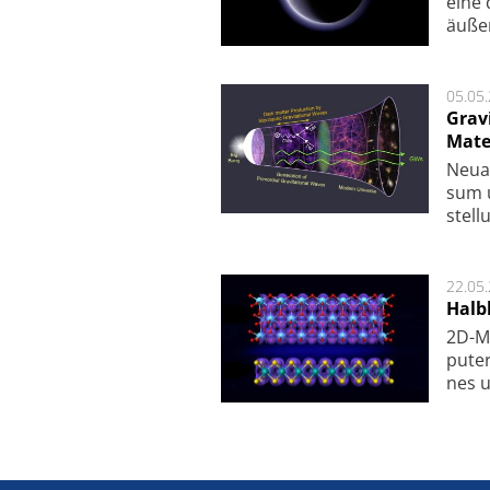
eine 
äu­ße
05.05
Grav
Mate
Neu­a
sum u
stel­
22.05
Halbl
2D-Ma
pu­te
nes u