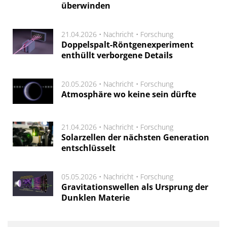
überwinden
21.04.2026 •
Nachricht
•
Forschung
Doppelspalt-Röntgenexperiment
enthüllt verborgene Details
20.05.2026 •
Nachricht
•
Forschung
Atmosphäre wo keine sein dürfte
21.04.2026 •
Nachricht
•
Forschung
Solarzellen der nächsten Generation
entschlüsselt
05.05.2026 •
Nachricht
•
Forschung
Gravitationswellen als Ursprung der
Dunklen Materie