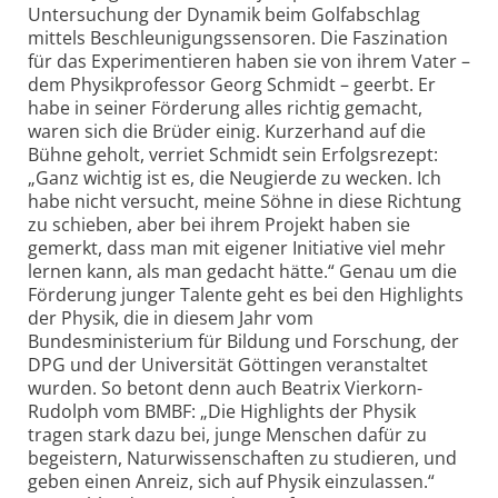
Untersuchung der Dynamik beim Golfabschlag
mittels Beschleunigungssensoren. Die Faszination
für das Experimen­tieren haben sie von ihrem Vater –
dem Phy­sikpro­fessor Georg Schmidt – geerbt. Er
habe in seiner Förderung alles richtig gemacht,
waren sich die Brüder einig. Kurzerhand auf die
Bühne geholt, verriet ­Schmidt sein Erfolgs­rezept:
„Ganz wichtig ist es, die Neugierde zu wecken. Ich
habe nicht versucht, meine Söhne in diese Richtung
zu schieben, aber bei ihrem Projekt haben sie
gemerkt, dass man mit eigener Initiative viel mehr
lernen kann, als man gedacht hätte.“ Genau um die
Förderung junger Talente geht es bei den Highlights
der Physik, die in diesem Jahr vom
Bundesministerium für Bildung und Forschung, der
DPG und der Universität Göttingen veranstaltet
wurden. So betont denn auch Beatrix Vierkorn-
Rudolph vom BMBF: „Die Highlights der Physik
tragen stark dazu bei, junge Menschen dafür zu
begeistern, Naturwissenschaften zu studieren, und
geben einen Anreiz, sich auf Physik einzulassen.“