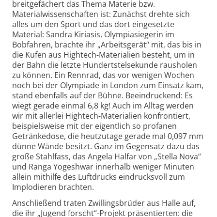
breitgefächert das Thema Materie bzw.
Materialwissenschaften ist: Zunächst drehte sich
alles um den Sport und das dort eingesetzte
Material: Sandra Kiriasis, Olympia­siegerin im
Bobfahren, brachte ihr „Arbeitsgerät“ mit, das bis in
die Kufen aus Hightech-Materialien besteht, um in
der Bahn die letzte Hundertstelsekunde rausholen
zu können. Ein Rennrad, das vor wenigen Wochen
noch bei der Olympiade in London zum Einsatz kam,
stand ebenfalls auf der Bühne. Beeindruckend: Es
wiegt gerade einmal 6,8 kg! Auch im Alltag werden
wir mit allerlei Hightech-Materialien konfrontiert,
beispielsweise mit der eigentlich so profanen
Getränkedose, die heutzutage gerade mal 0,097 mm
dünne Wände besitzt. Ganz im Gegensatz dazu das
große Stahlfass, das Angela Halfar von „Stella Nova“
und Ranga Yogeshwar innerhalb weniger Minuten
allein mithilfe des Luftdrucks eindrucksvoll zum
Implodieren brachten.
Anschließend traten Zwillings­brüder aus Halle auf,
die ihr „Jugend forscht“-Projekt präsentierten: die