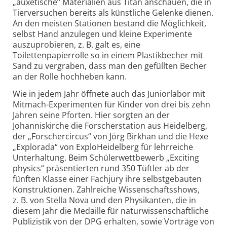
„auxetische“ Materialien aus Titan anschauen, die in
Tierversuchen bereits als künstliche Gelenke dienen.
An den meisten Stationen bestand die Möglichkeit,
selbst Hand anzulegen und kleine Experimente
auszuprobieren, z. B. galt es, eine
Toilettenpapierrolle so in einem Plastik­becher mit
Sand zu vergraben, dass man den gefüllten Becher
an der Rolle hochheben kann.
Wie in jedem Jahr öffnete auch das Juniorlabor mit
Mitmach-Experimenten für Kinder von drei bis zehn
Jahren seine Pforten. Hier sorgten an der
Johanniskirche die Forscherstation aus Heidelberg,
der „Forschercircus“ von Jörg Birkhan und die Hexe
„Explorada“ von ExploHeidelberg für lehrreiche
Unterhaltung. Beim Schülerwettbewerb „Exciting
physics“ präsentierten rund 350 Tüftler ab der
fünften Klasse einer Fachjury ihre selbstgebauten
Konstruktionen. Zahlreiche Wissenschaftsshows,
z. B. von Stella Nova und den Physikanten, die in
diesem Jahr die Medaille für naturwissenschaftliche
Publizistik von der DPG erhalten, sowie Vorträge von