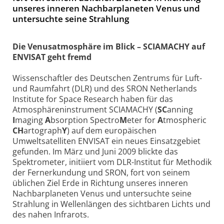
unseres inneren Nachbarplaneten Venus und
untersuchte seine Strahlung
Die Venusatmosphäre im Blick – SCIAMACHY auf
ENVISAT geht fremd
Wissenschaftler des Deutschen Zentrums für Luft-
und Raumfahrt (DLR) und des SRON Netherlands
Institute for Space Research haben für das
Atmosphäreninstrument SCIAMACHY (
SC
anning
I
maging
A
bsorption Spectro
M
eter for
A
tmospheric
CH
artograph
Y
) auf dem europäischen
Umweltsatelliten ENVISAT ein neues Einsatzgebiet
gefunden. Im März und Juni 2009 blickte das
Spektrometer, initiiert vom DLR-Institut für Methodik
der Fernerkundung und SRON, fort von seinem
üblichen Ziel Erde in Richtung unseres inneren
Nachbarplaneten Venus und untersuchte seine
Strahlung in Wellenlängen des sichtbaren Lichts und
des nahen Infrarots.