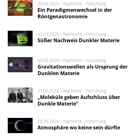
20.04.2026 •
Nachricht
•
Forschung
Ein Paradigmenwechsel in der
Röntgenastronomie
02.03.2026 •
Nachricht
•
Forschung
Süßer Nachweis Dunkler Materie
05.05.2026 •
Nachricht
•
Forschung
Gravitationswellen als Ursprung der
Dunklen Materie
21.05.2026 •
Nachricht
•
Forschung
„Moleküle geben Aufschluss über
Dunkle Materie“
20.05.2026 •
Nachricht
•
Forschung
Atmosphäre wo keine sein dürfte