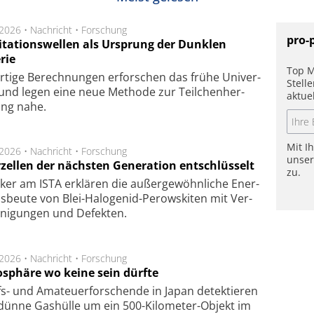
.2026 •
Nachricht
•
Forschung
pro-
itationswellen als Ursprung der Dunklen
rie
Top M
rtige Be­rech­nung­en er­for­schen das frü­he Uni­ver­
Stell
nd legen eine neue Me­tho­de zur Teil­chen­her­
aktue
lung nahe.
Mit I
.2026 •
Nachricht
•
Forschung
unse
rzellen der nächsten Generation entschlüsselt
zu.
ker am ISTA er­klä­ren die außer­ge­wöhn­li­che Ener­
us­beu­te von Blei-Halo­ge­nid-Perows­ki­ten mit Ver­
­ni­gung­en und De­fek­ten.
.2026 •
Nachricht
•
Forschung
sphäre wo keine sein dürfte
s- und Ama­teuer­for­schen­de in Japan de­tek­tie­ren
dün­ne Gas­hül­le um ein 500-Kilo­meter-Objekt im