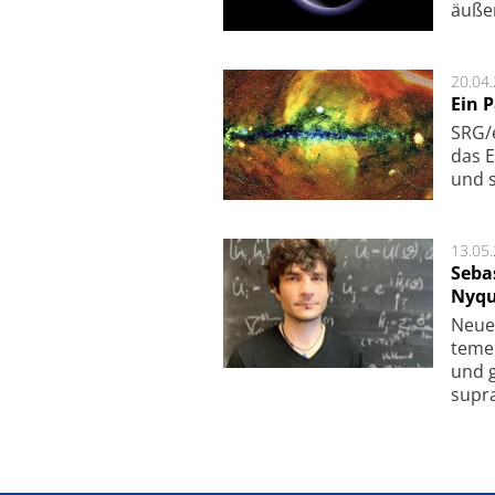
äu­ße
20.04
Ein 
SRG/e
das E
und s
13.05
Seba
Nyqu
Neue 
te­me
und g
supra­