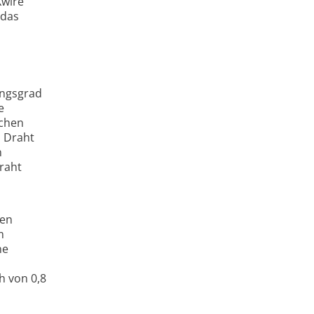
Xwire
 das
ungsgrad
e
schen
n Draht
n
Draht
hen
m
ne
h von 0,8