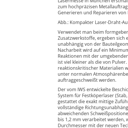
Lasermesse in München erstmals
zum hochpräzisen Metallauftrag
Generieren und Reparieren von B
Abb.: Kompakter Laser-Draht-Auf
Verwendet man beim formgebende
Zusatzwerkstoffe, ergeben sich 
unabhängig von der Bauteilgeome
Nacharbeit wird auf ein Minimu
Reaktionen mit der umgebenden 
ist viel kleiner als die von Pulv
reaktionskritischer Materialien
unter normalen Atmosphärenbedi
auftraggeschweißt werden.
Der vom IWS entwickelte Beschi
System für Festköperlaser (Stab,
gestattet die exakt mittige Zufü
vollständige Richtungsunabhängi
abweichenden Schweißpositionen
bis 1,2 mm verarbeitet werden, 
Durchmesser mit der neuen Tec