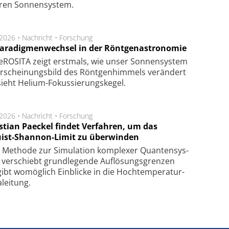
­ren Son­nen­sys­tem.
.2026 •
Nachricht
•
Forschung
Paradigmenwechsel in der Röntgenastronomie
ROSITA zeigt erst­mals, wie unser Son­nen­sys­tem
r­schei­nungs­bild des Rönt­gen­him­mels ver­än­dert
ieht Helium-Fokus­sie­rungs­ke­gel.
.2026 •
Nachricht
•
Forschung
stian Paeckel findet Verfahren, um das
ist-Shannon-Limit zu überwinden
Methode zur Simu­la­tion kom­ple­xer Quan­ten­sys­
 ver­schiebt grund­le­gen­de Auf­lösungs­gren­zen
ibt wo­mög­lich Ein­blicke in die Hoch­tempe­ra­tur­
lei­tung.