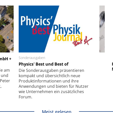
 GmbH
Sonderausgaben
SmarAct GmbH
GmbH +
uper-
Physics' Best und Best of
Elektronenmikroskopie auf
Fem
hanismus
kleinstem Raum
Mu
de am
Die Sonder­ausgaben präsentieren
- und
kompakt und übersichtlich neue
 Peter
Produkt­informationen und ihre
,
Anwendungen und bieten für Nutzer
wie Unternehmen ein zusätzliches
Forum.
Meist gelesen