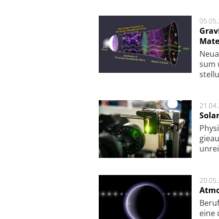
05.05
Grav
Mate
Neu­a
sum u
stel­
21.04
Sola
Physi
gie­a
unrei
20.05
Atmo
Beruf
eine 