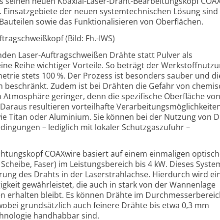
 seinen neuen Koaxial-Laser-Draht-Bearbeitungskopf COA
. Einsatzgebiete der neuen systemtechnischen Lösung sind
auteilen sowie das Funktionalisieren von Oberflächen.
tragschweißkopf (Bild: Fh.-IWS)
n Laser-Auftragschweißen Drähte statt Pulver als
eine Reihe wichtiger Vorteile. So beträgt der Werkstoffnutz
trie stets 100 %. Der Prozess ist besonders sauber und di
m beschränkt. Zudem ist bei Drähten die Gefahr von chemi
Atmosphäre geringer, denn die spezifische Oberfläche vo
er. Daraus resultieren vorteilhafte Verarbeitungsmöglichkeite
 wie Titan oder Aluminium. Sie können bei der Nutzung von 
ngungen – lediglich mit lokaler Schutzgaszufuhr –
chtungskopf COAXwire basiert auf einem einmaligen optisc
 Scheibe, Faser) im Leistungsbereich bis 4 kW. Dieses Syste
hrung des Drahts in der Laserstrahlachse. Hierdurch wird ei
gkeit gewährleistet, die auch in stark von der Wannenlage
 erhalten bleibt. Es können Drähte im Durchmesserbereic
wobei grundsätzlich auch feinere Drähte bis etwa 0,3 mm
hnologie handhabbar sind.