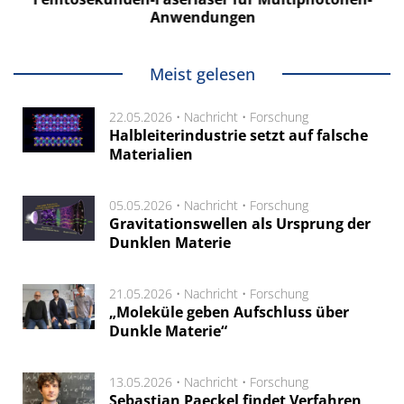
Anwendungen
Meist gelesen
22.05.2026 •
Nachricht
•
Forschung
Halbleiterindustrie setzt auf falsche
Materialien
05.05.2026 •
Nachricht
•
Forschung
Gravitationswellen als Ursprung der
Dunklen Materie
21.05.2026 •
Nachricht
•
Forschung
„Moleküle geben Aufschluss über
Dunkle Materie“
13.05.2026 •
Nachricht
•
Forschung
Sebastian Paeckel findet Verfahren,