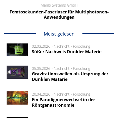
Menlo Systems GmbH
Femtosekunden-Faserlaser für Multiphotonen-
Anwendungen
Meist gelesen
02.03.2026 •
Nachricht
•
Forschung
Süßer Nachweis Dunkler Materie
05.05.2026 •
Nachricht
•
Forschung
Gravitationswellen als Ursprung der
Dunklen Materie
20.04.2026 •
Nachricht
•
Forschung
Ein Paradigmenwechsel in der
Röntgenastronomie