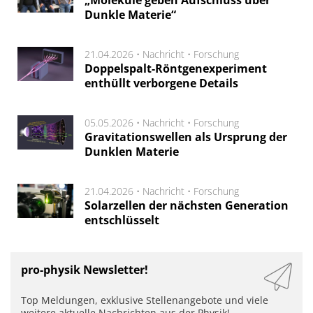
Dunkle Materie“
21.04.2026 •
Nachricht
•
Forschung
Doppelspalt-Röntgenexperiment
enthüllt verborgene Details
05.05.2026 •
Nachricht
•
Forschung
Gravitationswellen als Ursprung der
Dunklen Materie
21.04.2026 •
Nachricht
•
Forschung
Solarzellen der nächsten Generation
entschlüsselt
pro-physik Newsletter!
Top Meldungen, exklusive Stellenangebote und viele
weitere aktuelle Nachrichten aus der Physik!