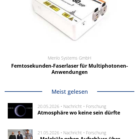
Menlo Systems GmbH
Femtosekunden-Faserlaser für Multiphotonen-
Anwendungen
Meist gelesen
20.05.2026 •
Nachricht
•
Forschung
Atmosphäre wo keine sein dürfte
21.05.2026 •
Nachricht
•
Forschung
„Moleküle geben Aufschluss über