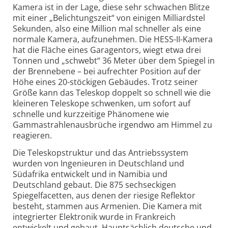
Kamera ist in der Lage, diese sehr schwachen Blitze
mit einer „Belichtungszeit“ von einigen Milliardstel
Sekunden, also eine Million mal schneller als eine
normale Kamera, aufzunehmen. Die HESS-II-Kamera
hat die Fläche eines Garagentors, wiegt etwa drei
Tonnen und „schwebt“ 36 Meter über dem Spiegel in
der Brennebene – bei aufrechter Position auf der
Höhe eines 20-stöckigen Gebäudes. Trotz seiner
Größe kann das Teleskop doppelt so schnell wie die
kleineren Teleskope schwenken, um sofort auf
schnelle und kurzzeitige Phänomene wie
Gammastrahlenausbrüche irgendwo am Himmel zu
reagieren.
Die Teleskopstruktur und das Antriebssystem
wurden von Ingenieuren in Deutschland und
Südafrika entwickelt und in Namibia und
Deutschland gebaut. Die 875 sechseckigen
Spiegelfacetten, aus denen der riesige Reflektor
besteht, stammen aus Armenien. Die Kamera mit
integrierter Elektronik wurde in Frankreich
entwickelt und gebaut. Hauptsächlich deutsche und