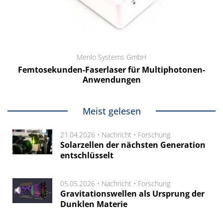
Menlo Systems GmbH
Femtosekunden-Faserlaser für Multiphotonen-
Anwendungen
Meist gelesen
21.04.2026 •
Nachricht
•
Forschung
Solarzellen der nächsten Generation
entschlüsselt
05.05.2026 •
Nachricht
•
Forschung
Gravitationswellen als Ursprung der
Dunklen Materie