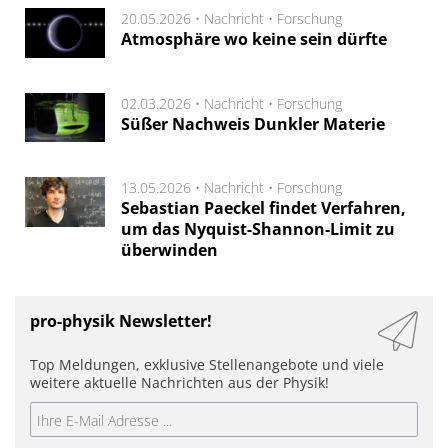
20.05.2026 •
Nachricht
•
Forschung
Atmosphäre wo keine sein dürfte
02.03.2026 •
Nachricht
•
Forschung
Süßer Nachweis Dunkler Materie
13.05.2026 •
Nachricht
•
Forschung
Sebastian Paeckel findet Verfahren,
um das Nyquist-Shannon-Limit zu
überwinden
pro-physik Newsletter!
Top Meldungen, exklusive Stellenangebote und viele
weitere aktuelle Nachrichten aus der Physik!