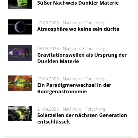
Süßer Nachweis Dunkler Materie
20.05.2026 •
Nachricht
•
Forschung
Atmosphäre wo keine sein dürfte
05.05.2026 •
Nachricht
•
Forschung
Gravitationswellen als Ursprung der
Dunklen Materie
20.04.2026 •
Nachricht
•
Forschung
Ein Paradigmenwechsel in der
Röntgenastronomie
21.04.2026 •
Nachricht
•
Forschung
Solarzellen der nächsten Generation
entschlüsselt