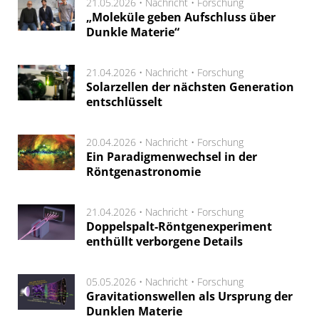
21.05.2026 •
Nachricht
•
Forschung
„Moleküle geben Aufschluss über
Dunkle Materie“
21.04.2026 •
Nachricht
•
Forschung
Solarzellen der nächsten Generation
entschlüsselt
20.04.2026 •
Nachricht
•
Forschung
Ein Paradigmenwechsel in der
Röntgenastronomie
21.04.2026 •
Nachricht
•
Forschung
Doppelspalt-Röntgenexperiment
enthüllt verborgene Details
05.05.2026 •
Nachricht
•
Forschung
Gravitationswellen als Ursprung der
Dunklen Materie