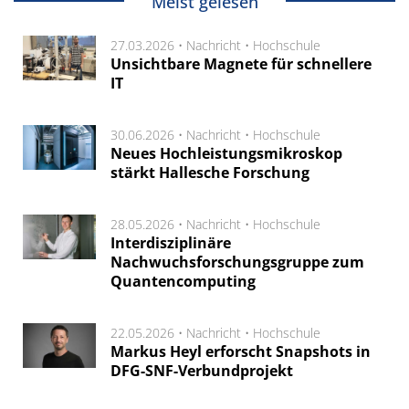
Meist gelesen
27.03.2026 •
Nachricht
•
Hochschule
Unsichtbare Magnete für schnellere
IT
30.06.2026 •
Nachricht
•
Hochschule
Neues Hochleistungsmikroskop
stärkt Hallesche Forschung
28.05.2026 •
Nachricht
•
Hochschule
Interdisziplinäre
Nachwuchsforschungsgruppe zum
Quantencomputing
22.05.2026 •
Nachricht
•
Hochschule
Markus Heyl erforscht Snapshots in
DFG-SNF-Verbundprojekt