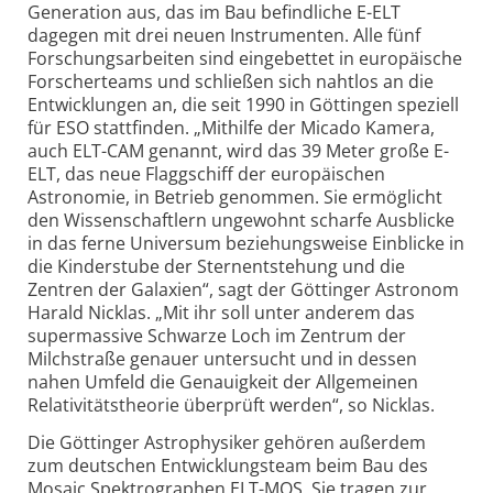
Generation aus, das im Bau befindliche E-ELT
dagegen mit drei neuen Instrumenten. Alle fünf
Forschungsarbeiten sind eingebettet in europäische
Forscherteams und schließen sich nahtlos an die
Entwicklungen an, die seit 1990 in Göttingen speziell
für ESO stattfinden. „Mithilfe der Micado Kamera,
auch ELT-CAM genannt, wird das 39 Meter große E-
ELT, das neue Flaggschiff der europäischen
Astronomie, in Betrieb genommen. Sie ermöglicht
den Wissenschaftlern ungewohnt scharfe Ausblicke
in das ferne Universum beziehungsweise Einblicke in
die Kinderstube der Sternentstehung und die
Zentren der Galaxien“, sagt der Göttinger Astronom
Harald Nicklas. „Mit ihr soll unter anderem das
supermassive Schwarze Loch im Zentrum der
Milchstraße genauer untersucht und in dessen
nahen Umfeld die Genauigkeit der Allgemeinen
Relativitätstheorie überprüft werden“, so Nicklas.
Die Göttinger Astrophysiker gehören außerdem
zum deutschen Entwicklungsteam beim Bau des
Mosaic Spektrographen ELT-MOS. Sie tragen zur