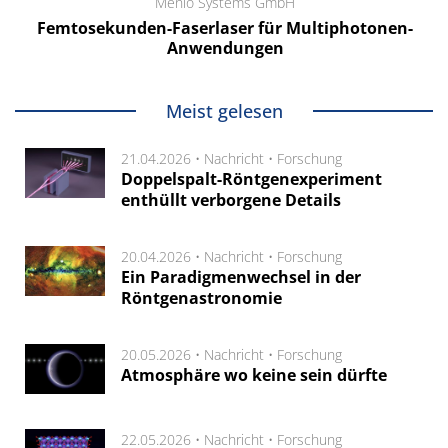
Menlo Systems GmbH
Femtosekunden-Faserlaser für Multiphotonen-
Anwendungen
Meist gelesen
21.04.2026 •
Nachricht
•
Forschung
Doppelspalt-Röntgenexperiment
enthüllt verborgene Details
20.04.2026 •
Nachricht
•
Forschung
Ein Paradigmenwechsel in der
Röntgenastronomie
20.05.2026 •
Nachricht
•
Forschung
Atmosphäre wo keine sein dürfte
22.05.2026 •
Nachricht
•
Forschung