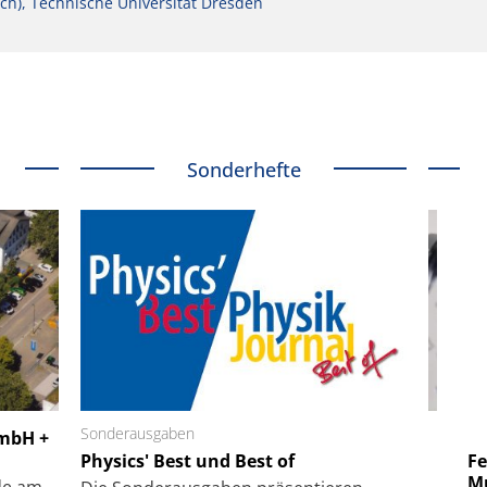
ich), Technische Universität Dresden
Sonderhefte
 GmbH
Sonderausgaben
SmarAct GmbH
GmbH +
uper-
Physics' Best und Best of
Elektronenmikroskopie auf
Fem
hanismus
kleinstem Raum
Mu