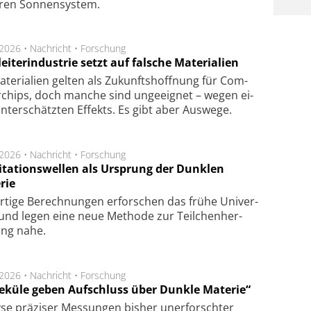
­ren Son­nen­sys­tem.
.2026 •
Nachricht
•
Forschung
eiterindustrie setzt auf falsche Materialien
te­ri­a­li­en gel­ten als Zu­kunfts­hoff­nung für Com­
r­chips, doch man­che sind un­ge­eig­net – we­gen ei­
n­ter­schätz­ten Ef­fekts. Es gibt aber Aus­we­ge.
.2026 •
Nachricht
•
Forschung
itationswellen als Ursprung der Dunklen
rie
rtige Be­rech­nung­en er­for­schen das frü­he Uni­ver­
nd legen eine neue Me­tho­de zur Teil­chen­her­
lung nahe.
.2026 •
Nachricht
•
Forschung
eküle geben Aufschluss über Dunkle Materie“
se prä­zi­ser Mes­sung­en bis­her un­er­for­schter