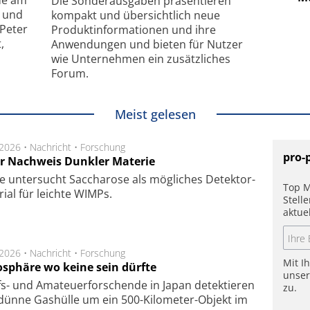
de am
Die Sonder­ausgaben präsentieren
- und
kompakt und übersichtlich neue
 Peter
Produkt­informationen und ihre
,
Anwendungen und bieten für Nutzer
wie Unternehmen ein zusätzliches
Forum.
Meist gelesen
.2026 •
Nachricht
•
Forschung
pro-
r Nachweis Dunkler Materie
e unter­sucht Saccha­ro­se als mög­li­ches De­tek­tor­
Top M
­rial für leich­te WIMPs.
Stell
aktue
.2026 •
Nachricht
•
Forschung
Mit I
sphäre wo keine sein dürfte
unse
s- und Ama­teuer­for­schen­de in Japan de­tek­tie­ren
zu.
dün­ne Gas­hül­le um ein 500-Kilo­meter-Objekt im