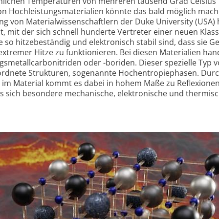
ähnlichen Temperaturen von mehreren tausend Grad Celsius
on Hochleistungsmaterialien könnte das bald möglich mach
g von Materialwissenschaftlern der Duke University (USA) 
 mit der sich schnell hunderte Vertreter einer neuen Klas
e so hitzebeständig und elektronisch stabil sind, dass sie Ge
extremer Hitze zu funktionieren. Bei diesen Materialien han
metallcarbonitriden oder -boriden. Dieser spezielle Typ 
ordnete Strukturen, sogenannte Hochentropiephasen. Durc
en im Material kommt es dabei in hohem Maße zu Reflexione
us sich besondere mechanische, elektronische und thermis