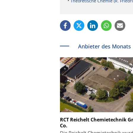
Theoretische Chemie (R. Friedr
Anbieter des Monats
Schäfter + Kirchhoff
RCT Reichelt Chemietechnik 
Co.
Faserkoppler mit S
Feinfokussierungsmec