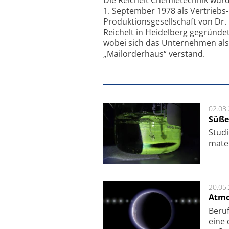
Die Reichelt Chemietechnik wur
1. September 1978 als Vertriebs
Produktionsgesellschaft von Dr.
Reichelt in Heidelberg gegründet
wobei sich das Unternehmen als
„Mailorderhaus“ verstand.
02.03
Süße
Studi
ma­te
20.05
Atmo
Beruf
eine 