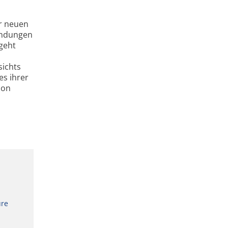
er neuen
endungen
geht
sichts
es ihrer
ion
ure