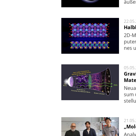
äu­ße
22.05
Halbl
2D-Ma
pu­te
nes u
05.05
Grav
Mate
Neu­a
sum u
stel­
21.05
„Mol
Analy