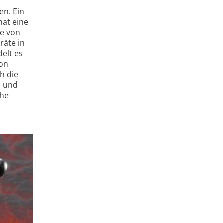
en. Ein
hat eine
se von
räte in
delt es
von
h die
n und
che