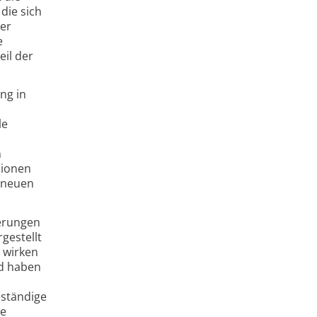
die sich
er
e
il der
ng in
le
n
lionen
r neuen
ierungen
gestellt
 wirken
nd haben
eständige
te