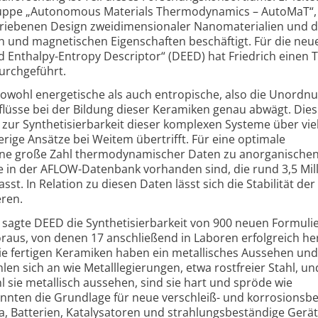
ppe „Autonomous Materials Thermodynamics – AutoMaT“, 
riebenen Design zweidimensionaler Nanomaterialien und d
n und magnetischen Eigenschaften beschäftigt. Für die neu
nthalpy-Entropy Descriptor“ (DEED) hat Friedrich einen Te
rchgeführt.
 sowohl energetische als auch entropische, also die Unordnu
flüsse bei der Bildung dieser Keramiken genau abwägt. Dies
 zur Synthetisierbarkeit dieser komplexen Systeme über vie
erige Ansätze bei Weitem übertrifft. Für eine optimale
ine große Zahl thermodynamischer Daten zu anorganische
se in der AFLOW-Datenbank vorhanden sind, die rund 3,5 Mil
t. In Relation zu diesen Daten lässt sich die Stabilität de
eren.
 sagte DEED die Synthetisierbarkeit von 900 neuen Formul
raus, von denen 17 anschließend in Laboren erfolgreich her
ie fertigen Keramiken haben ein metallisches Aussehen und
len sich an wie Metalllegierungen, etwa rostfreier Stahl, u
 sie metallisch aussehen, sind sie hart und spröde wie
nnten die Grundlage für neue verschleiß- und korrosionsb
, Batterien, Katalysatoren und strahlungsbeständige Gerä