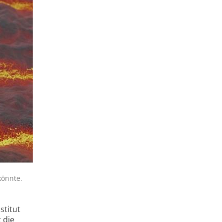
könnte.
stitut
 die