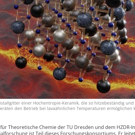
ristallgitter einer Hochentropie-Keramik, die so hitzebeständig und
e Geräten den Betrieb bei lavaähnlichen Temperaturen ermöglichen 
r für Theoretische Chemie der TU Dresden und dem HZDR-In
alforschung ist Teil dieses Forschungskonsortiums. Er leitet