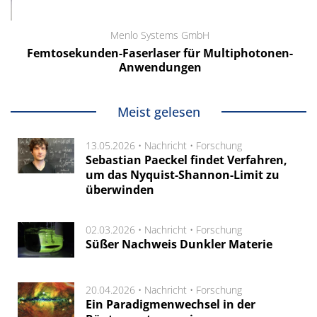
Menlo Systems GmbH
Femtosekunden-Faserlaser für Multiphotonen-
Anwendungen
Meist gelesen
13.05.2026 •
Nachricht
•
Forschung
Sebastian Paeckel findet Verfahren,
um das Nyquist-Shannon-Limit zu
überwinden
02.03.2026 •
Nachricht
•
Forschung
Süßer Nachweis Dunkler Materie
20.04.2026 •
Nachricht
•
Forschung
Ein Paradigmenwechsel in der