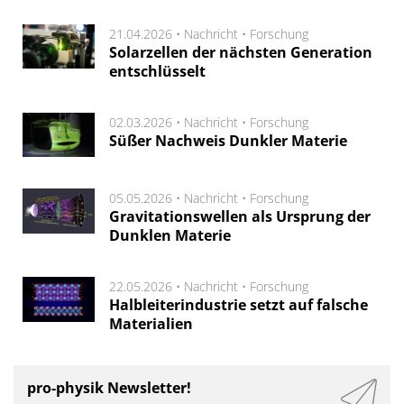
21.04.2026 •
Nachricht
•
Forschung
Solarzellen der nächsten Generation
entschlüsselt
02.03.2026 •
Nachricht
•
Forschung
Süßer Nachweis Dunkler Materie
05.05.2026 •
Nachricht
•
Forschung
Gravitationswellen als Ursprung der
Dunklen Materie
22.05.2026 •
Nachricht
•
Forschung
Halbleiterindustrie setzt auf falsche
Materialien
pro-physik Newsletter!