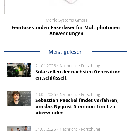
Menlo Systems GmbH
Femtosekunden-Faserlaser für Multiphotonen-
Anwendungen
Meist gelesen
21.04.2026 •
Nachricht
•
Forschung
Solarzellen der nächsten Generation
entschlüsselt
13.05.2026 •
Nachricht
•
Forschung
Sebastian Paeckel findet Verfahren,
um das Nyquist-Shannon-Limit zu
überwinden
21.05.2026 •
Nachricht
•
Forschung