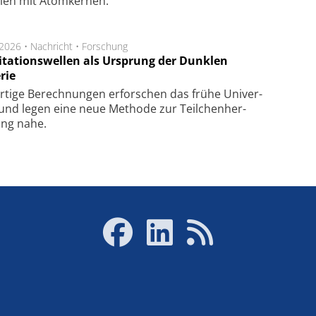
­len mit Atom­ker­nen.
.2026 •
Nachricht
•
Forschung
itationswellen als Ursprung der Dunklen
rie
rtige Be­rech­nung­en er­for­schen das frü­he Uni­ver­
nd legen eine neue Me­tho­de zur Teil­chen­her­
lung nahe.