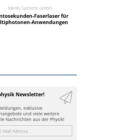
Menlo Systems GmbH
RCT Reichelt Chemietechnik
tosekunden-Faserlaser für
Ein Unternehmen für I
ltiphotonen-Anwendungen
physik Newsletter!
eldungen, exklusive
enangebote und viele weitere
lle Nachrichten aus der Physik!