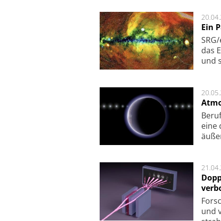
20.04
Ein 
SRG/e
das E
und s
20.05
Atmo
Beruf
eine 
äu­ße
21.04
Dopp
verb
For­sc
und v