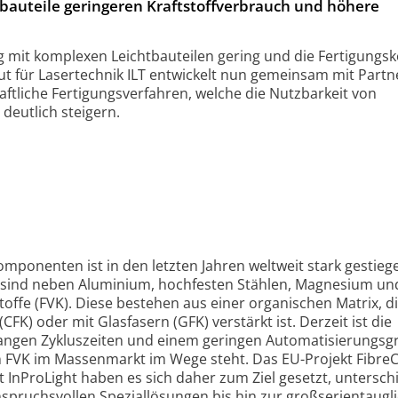
tbauteile geringeren Kraftstoffverbrauch und höhere
 mit komplexen Leichtbauteilen gering und die Fertigungs
tut für Lasertechnik ILT entwickelt nun gemeinsam mit Part
aftliche Fertigungsverfahren, welche die Nutzbarkeit von
deutlich steigern.
mponenten ist in den letzten Jahren weltweit stark gestieg
n sind neben Aluminium, hochfesten Stählen, Magnesium un
toffe (FVK). Diese bestehen aus einer organischen Matrix, d
FK) oder mit Glasfasern (GFK) verstärkt ist. Derzeit ist die
 langen Zykluszeiten und einem geringen Automatisierungsg
 FVK im Massenmarkt im Wege steht. Das EU-Projekt Fibre
 InProLight haben es sich daher zum Ziel gesetzt, untersch
nspruchsvollen Speziallösungen bis hin zur großserientaugl