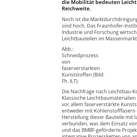
die Mobilität bedeuten Leich
Reichweite.
Noch ist die Marktdurchdringung
sind hoch. Das Fraunhofer-Insti
Industrie und Forschung wirtsch
Leichtbauteilen im Massenmarkt 
Abb.:
Schneidprozess
von
faserverstarkten
Kunststoffen (Bild:
Fh. ILT)
Die Nachfrage nach Leichtbau-Ko
Klassische Leichtbaumaterialie
vor allem faserverstärkte Kunsts
entweder mit Kohlenstofffasern (C
Herstellung dieser Bauteile mit
verbunden, was dem Einsatz von
und das BMBF-geförderte Projekt
integrative Prozessketten von a