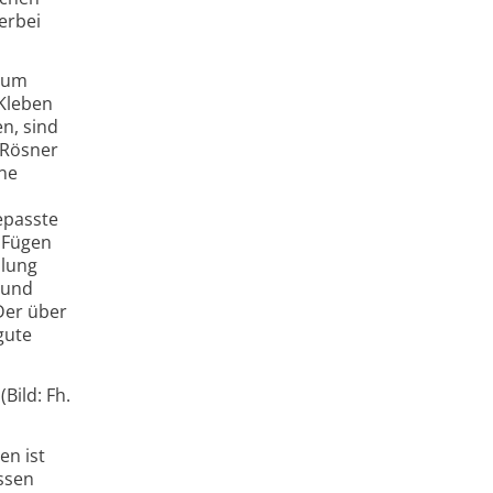
erbei
 zum
 Kleben
n, sind
 Rösner
one
epasste
s Fügen
hlung
 und
Der über
gute
Bild: Fh.
en ist
üssen