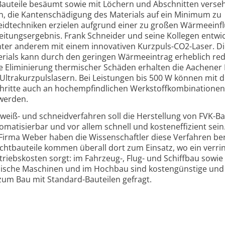
Bauteile besäumt sowie mit Löchern und Abschnitten verse
n, die Kantenschädigung des Materials auf ein Minimum zu
neidtechniken erzielen aufgrund einer zu großen Wärmeeinf
eitungsergebnis. Frank Schneider und seine Kollegen entwi
ter anderem mit einem innovativen Kurzpuls-CO2-Laser. Di
rials kann durch den geringen Wärmeeintrag erheblich red
e Eliminierung thermischer Schäden erhalten die Aachener
Ultrakurzpulslasern. Bei Leistungen bis 500 W können mit 
schritte auch an hochempfindlichen Werkstoffkombinationen
werden.
weiß- und schneidverfahren soll die Herstellung von FVK-Ba
omatisierbar und vor allem schnell und kosteneffizient sei
r Firma Weber haben die Wissenschaftler diese Verfahren ber
ichtbauteile kommen überall dort zum Einsatz, wo ein verri
riebskosten sorgt: im Fahrzeug-, Flug- und Schiffbau sowie 
sche Maschinen und im Hochbau sind kostengünstige und f
 zum Bau mit Standard-Bauteilen gefragt.