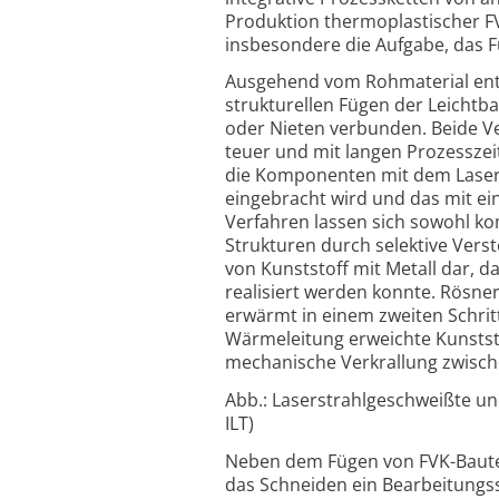
Produktion thermoplastischer FV
insbesondere die Aufgabe, das F
Ausgehend vom Rohmaterial entw
strukturellen Fügen der Leicht
oder Nieten verbunden. Beide Ve
teuer und mit langen Prozessze
die Komponenten mit dem Laser, 
eingebracht wird und das mit e
Verfahren lassen sich sowohl kom
Strukturen durch selektive Verst
von Kunststoff mit Metall dar, d
realisiert werden konnte. Rösner
erwärmt in einem zweiten Schrit
Wärmeleitung erweichte Kunststof
mechanische Verkrallung zwisch
Abb.: Laserstrahlgeschweißte un
ILT)
Neben dem Fügen von FVK-Bautei
das Schneiden ein Bearbeitungssc