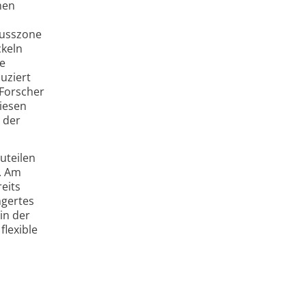
hen
lusszone
ckeln
e
uziert
 Forscher
diesen
 der
uteilen
n. Am
eits
ngertes
in der
lexible