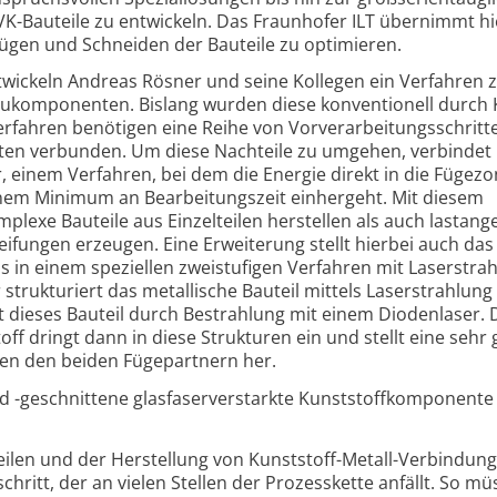
K-Bauteile zu entwickeln. Das Fraunhofer ILT übernimmt hi
ügen und Schneiden der Bauteile zu optimieren.
ickeln Andreas Rösner und seine Kollegen ein Verfahren
baukomponenten. Bislang wurden diese konventionell durch
rfahren benötigen eine Reihe von Vorverarbeitungsschritte
iten verbunden. Um diese Nachteile zu umgehen, verbindet
einem Verfahren, bei dem die Energie direkt in die Fügez
inem Minimum an Bearbeitungszeit einhergeht. Mit diesem
plexe Bauteile aus Einzelteilen herstellen als auch lastang
eifungen erzeugen. Eine Erweiterung stellt hierbei auch da
as in einem speziellen zweistufigen Verfahren mit Laserstra
 strukturiert das metallische Bauteil mittels Laserstrahlung
t dieses Bauteil durch Bestrahlung mit einem Diodenlaser. 
f dringt dann in diese Strukturen ein und stellt eine sehr 
en den beiden Fügepartnern her.
d -geschnittene glasfaserverstarkte Kunststoffkomponente (
len und der Herstellung von Kunststoff-Metall-Verbindung
hritt, der an vielen Stellen der Prozesskette anfällt. So m