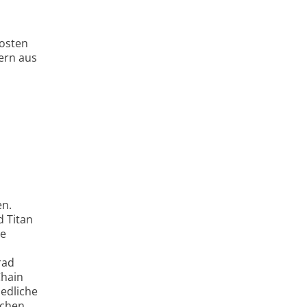
kosten
nern aus
en.
d Titan
ie
rad
Chain
iedliche
ichen