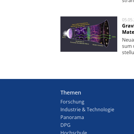
strah
05.05
Grav
Mate
Neu­a
sum u
stel­
Themen
Forschung
Industrie & Technologie
Panorama
DPG
Hochschule