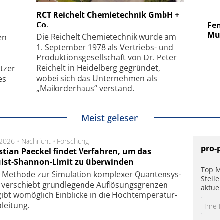
 GmbH
SmarAct GmbH
RCT Reichelt Chemietechnik GmbH +
Co.
uper-
Elektronenmikroskopie auf
Fem
hanismus
kleinstem Raum
Mu
Die Reichelt Chemietechnik wurde am
en
1. September 1978 als Vertriebs- und
Produktionsgesellschaft von Dr. Peter
Reichelt in Heidelberg gegründet,
tzer
wobei sich das Unternehmen als
es
„Mailorderhaus“ verstand.
Meist gelesen
.2026 •
Nachricht
•
Forschung
pro-
stian Paeckel findet Verfahren, um das
ist-Shannon-Limit zu überwinden
Top M
Methode zur Simu­la­tion kom­ple­xer Quan­ten­sys­
Stell
 ver­schiebt grund­le­gen­de Auf­lösungs­gren­zen
aktue
ibt wo­mög­lich Ein­blicke in die Hoch­tempe­ra­tur­
lei­tung.