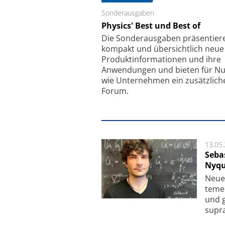
Sonderausgaben
Schäfter + Kirchhoff
Physics' Best und Best of
Faserkoppler mit S
Feinfokussierungsmec
Die Sonder­ausgaben präsentier
kompakt und übersichtlich neue
Produkt­informationen und ihre
Anwendungen und bieten für Nu
wie Unternehmen ein zusätzlich
Forum.
13.05
Seba
Nyqu
Neue 
te­me
und g
supra­