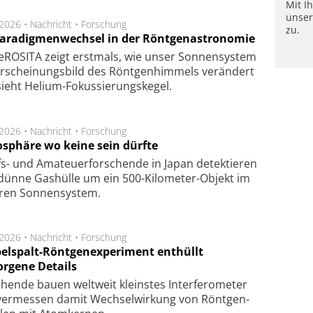
Mit I
unse
.2026 •
Nachricht
•
Forschung
zu.
Paradigmenwechsel in der Röntgenastronomie
ROSITA zeigt erst­mals, wie unser Son­nen­sys­tem
r­schei­nungs­bild des Rönt­gen­him­mels ver­än­dert
ieht Helium-Fokus­sie­rungs­ke­gel.
.2026 •
Nachricht
•
Forschung
sphäre wo keine sein dürfte
s- und Ama­teuer­for­schen­de in Japan de­tek­tie­ren
dün­ne Gas­hül­le um ein 500-Kilo­meter-Objekt im
­ren Son­nen­sys­tem.
.2026 •
Nachricht
•
Forschung
elspalt-Röntgenexperiment enthüllt
orgene Details
hen­de bau­en welt­weit kleins­tes In­ter­fe­ro­me­ter
er­mes­sen da­mit Wech­sel­wir­kung von Rönt­gen­