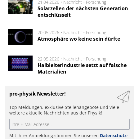
21.04.2026 •
Nachricht
•
Forschung
Solarzellen der nächsten Generation
entschlüsselt
20.05.2026 •
Nachricht
•
Forschung
Atmosphäre wo keine sein dürfte
22.05.2026 •
Nachricht
•
Forschung
Halbleiterindustrie setzt auf falsche
Materialien
pro-physik Newsletter!
Top Meldungen, exklusive Stellenangebote und viele
weitere aktuelle Nachrichten aus der Physik!
Mit Ihrer Anmeldung stimmen Sie unseren
Datenschutz-