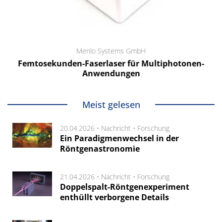
Menlo Systems GmbH
Femtosekunden-Faserlaser für Multiphotonen-
Anwendungen
Meist gelesen
20.04.2026 •
Nachricht
•
Forschung
Ein Paradigmenwechsel in der
Röntgenastronomie
21.04.2026 •
Nachricht
•
Forschung
Doppelspalt-Röntgenexperiment
enthüllt verborgene Details