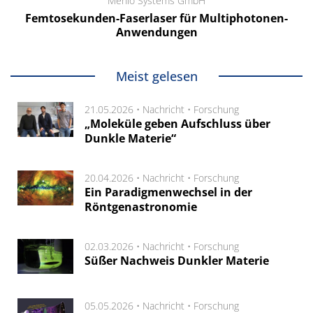
Menlo Systems GmbH
Femtosekunden-Faserlaser für Multiphotonen-
Anwendungen
Meist gelesen
21.05.2026 •
Nachricht
•
Forschung
„Moleküle geben Aufschluss über
Dunkle Materie“
20.04.2026 •
Nachricht
•
Forschung
Ein Paradigmenwechsel in der
Röntgenastronomie
02.03.2026 •
Nachricht
•
Forschung
Süßer Nachweis Dunkler Materie
05.05.2026 •
Nachricht
•
Forschung