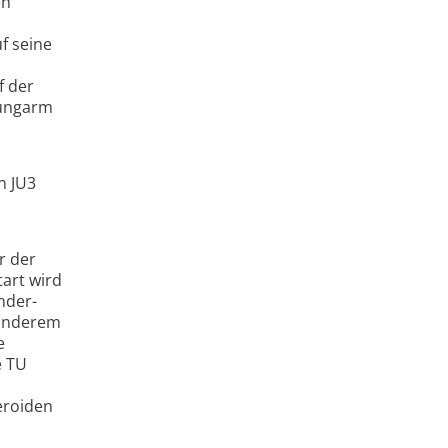
en
f seine
f der
wungarm
n JU3
r der
art wird
nder-
 anderem
e
e TU
eroiden