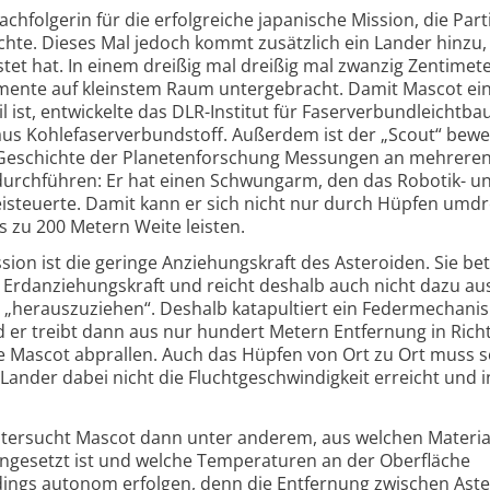
chfolgerin für die erfolgreiche japanische Mission, die Part
chte. Dieses Mal jedoch kommt zusätzlich ein Lander hinzu,
tet hat. In einem dreißig mal dreißig mal zwanzig Zentimet
rumente auf kleinstem Raum untergebracht. Damit Mascot ei
 ist, entwickelte das DLR-Institut für Faserverbundleichtba
us Kohlefaserverbundstoff. Außerdem ist der „Scout“ bewe
 Geschichte der Planetenforschung Messungen an mehreren
durchführen: Er hat einen Schwungarm, den das Robotik- u
steuerte. Damit kann er sich nicht nur durch Hüpfen umd
 zu 200 Metern Weite leisten.
ion ist die geringe Anziehungskraft des Asteroiden. Sie be
r Erdanziehungskraft und reicht deshalb auch nicht dazu au
„herauszuziehen“. Deshalb katapultiert ein Federmechani
 er treibt dann aus nur hundert Metern Entfernung in Rich
te Mascot abprallen. Auch das Hüpfen von Ort zu Ort muss 
ander dabei nicht die Fluchtgeschwindigkeit erreicht und i
ntersucht Mascot dann unter anderem, aus welchen Materia
gesetzt ist und welche Temperaturen an der Oberfläche
rdings autonom erfolgen, denn die Entfernung zwischen Ast