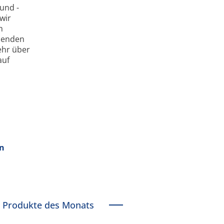
und -
wir
m
mmenden
ehr über
auf
en
Produkte des Monats