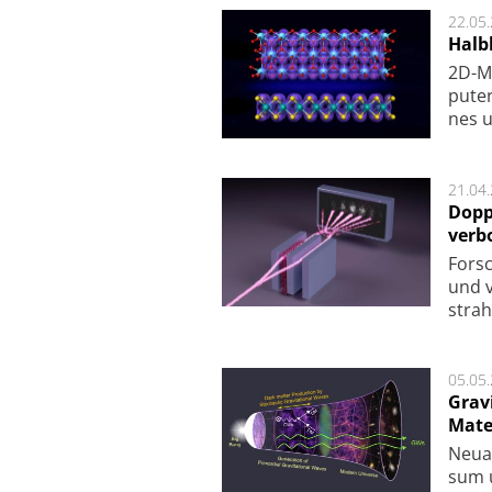
22.05
Halbl
2D-Ma
pu­te
nes u
21.04
Dopp
verb
For­sc
und v
strah
05.05
Grav
Mate
Neu­a
sum u