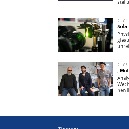
stel­
21.04
Sola
Physi
gie­a
unrei
21.05
„Mol
Analy
Wech­
nen l
Themen