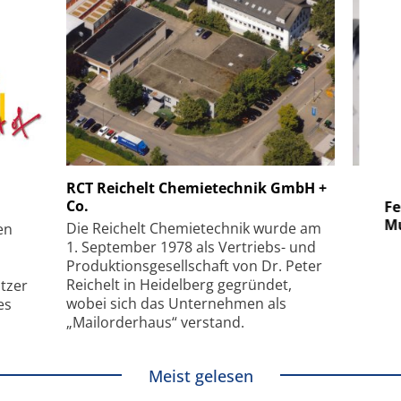
 GmbH
SmarAct GmbH
RCT Reichelt Chemietechnik GmbH +
Co.
uper-
Elektronenmikroskopie auf
Fem
hanismus
kleinstem Raum
Mu
Die Reichelt Chemietechnik wurde am
en
1. September 1978 als Vertriebs- und
Produktionsgesellschaft von Dr. Peter
Reichelt in Heidelberg gegründet,
tzer
wobei sich das Unternehmen als
es
„Mailorderhaus“ verstand.
Meist gelesen