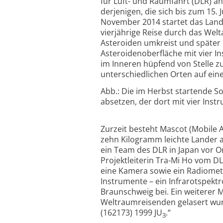
für Luft- und Raumfahrt (DLR) 
derjenigen, die sich bis zum 15. J
November 2014 startet das Land
vierjährige Reise durch das We
Asteroiden umkreist und später 
Asteroidenoberfläche mit vier 
im Inneren hüpfend von Stelle z
unterschiedlichen Orten auf ei
Abb.: Die im Herbst startende S
absetzen, der dort mit vier Inst
Zurzeit besteht Mascot (Mobile A
zehn Kilogramm leichte Lander 
ein Team des DLR in Japan vor Or
Projektleiterin Tra-Mi Ho vom D
eine Kamera sowie ein Radiomete
Instrumente – ein Infrarotspekt
Braunschweig bei. Ein weiterer Mi
Weltraumreisenden gelasert wur
(162173) 1999 JU
.“
3