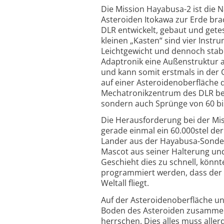
Die Mission Hayabusa-2 ist die Na
Asteroiden Itokawa zur Erde bra
DLR entwickelt, gebaut und getes
kleinen „Kasten“ sind vier Inst
Leichtgewicht und dennoch stabil
Adaptronik eine Außenstruktur a
und kann somit erstmals in der
auf einer Asteroidenoberfläche 
Mechatronikzentrum des DLR bei
sondern auch Sprünge von 60 bis
Die Herausforderung bei der Miss
gerade einmal ein 60.000stel de
Lander aus der Hayabusa-Sonde 
Mascot aus seiner Halterung und
Geschieht dies zu schnell, könn
programmiert werden, dass der L
Weltall fliegt.
Auf der Asteroidenoberfläche u
Boden des Asteroiden zusammen
herrschen. Dies alles muss alle