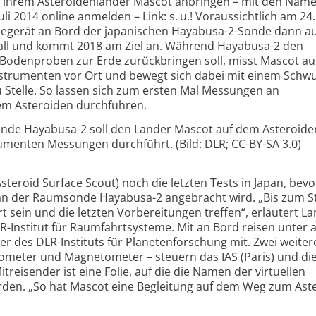
an ihrem Asteroidenlander Mascot anbringen – mit den Nam
uli 2014 online anmelden – Link: s. u.! Voraussichtlich am 24.
egerät an Bord der japanischen Hayabusa-2-Sonde dann au
ltall und kommt 2018 am Ziel an. Während Hayabusa-2 den
Bodenproben zur Erde zurückbringen soll, misst Mascot au
Instrumenten vor Ort und bewegt sich dabei mit einem Sch
u Stelle. So lassen sich zum ersten Mal Messungen an
nem Asteroiden durchführen.
onde Hayabusa-2 soll den Lander Mascot auf dem Asteroide
rumenten Messungen durchführt. (Bild: DLR; CC-BY-SA 3.0)
steroid Surface Scout) noch die letzten Tests in Japan, bevo
an der Raumsonde Hayabusa-2 angebracht wird. „Bis zum St
t sein und die letzten Vorbereitungen treffen“, erläutert La
LR-Institut für Raumfahrtsysteme. Mit an Bord reisen unter
r des DLR-Instituts für Planetenforschung mit. Zwei weiter
rometer und Magnetometer – steuern das IAS (Paris) und di
treisender ist eine Folie, auf die die Namen der virtuellen
den. „So hat Mascot eine Begleitung auf dem Weg zum Ast