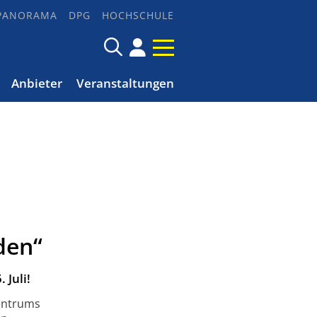
PANORAMA
DPG
HOCHSCHULE
Anbieter
Veranstaltungen
den“
 Juli!
Zentrums