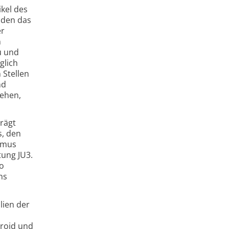
ikel des
 den das
er
n
u und
glich
 Stellen
nd
rehen,
trägt
s, den
smus
tung JU3.
so
ns
lien der
eroid und