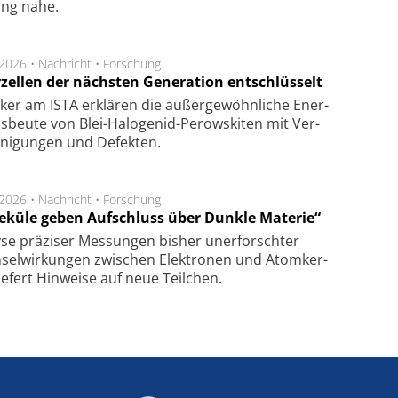
lung nahe.
.2026 •
Nachricht
•
Forschung
rzellen der nächsten Generation entschlüsselt
ker am ISTA er­klä­ren die außer­ge­wöhn­li­che Ener­
us­beu­te von Blei-Halo­ge­nid-Perows­ki­ten mit Ver­
­ni­gung­en und De­fek­ten.
.2026 •
Nachricht
•
Forschung
eküle geben Aufschluss über Dunkle Materie“
se prä­zi­ser Mes­sung­en bis­her un­er­for­schter
sel­wir­kung­en zwi­schen Elek­tro­nen und Atom­ker­
ie­fert Hin­wei­se auf neue Teil­chen.