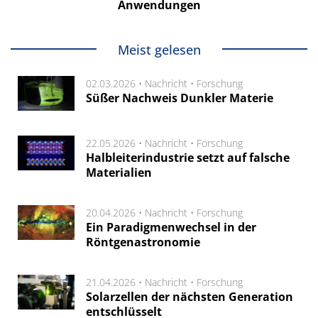
Anwendungen
Meist gelesen
02.03.2026 •
Nachricht
•
Forschung
Süßer Nachweis Dunkler Materie
22.05.2026 •
Nachricht
•
Forschung
Halbleiterindustrie setzt auf falsche
Materialien
20.04.2026 •
Nachricht
•
Forschung
Ein Paradigmenwechsel in der
Röntgenastronomie
21.04.2026 •
Nachricht
•
Forschung
Solarzellen der nächsten Generation
entschlüsselt