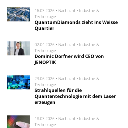
16.03.2026 •
Nachricht
•
Industrie &
Technologie
QuantumDiamonds zieht ins Weisse
Quartier
02.04.2026 •
Nachricht
•
Industrie &
Technologie
Dominic Dorfner wird CEO von
JENOPTIK
23.06.2026 •
Nachricht
•
Industrie &
Technologie
Strahlquellen für die
Quantentechnologie mit dem Laser
erzeugen
18.03.2026 •
Nachricht
•
Industrie &
Technologie