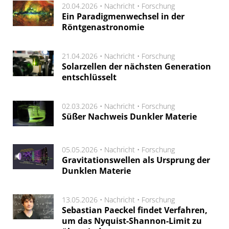
20.04.2026 •
Nachricht
•
Forschung
Ein Paradigmenwechsel in der
Röntgenastronomie
21.04.2026 •
Nachricht
•
Forschung
Solarzellen der nächsten Generation
entschlüsselt
02.03.2026 •
Nachricht
•
Forschung
Süßer Nachweis Dunkler Materie
05.05.2026 •
Nachricht
•
Forschung
Gravitationswellen als Ursprung der
Dunklen Materie
13.05.2026 •
Nachricht
•
Forschung
Sebastian Paeckel findet Verfahren,
um das Nyquist-Shannon-Limit zu