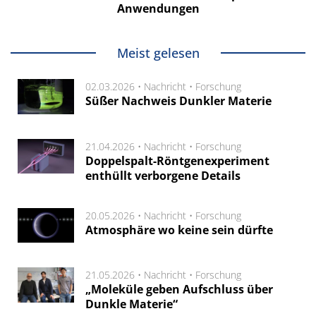
Anwendungen
Meist gelesen
02.03.2026 •
Nachricht
•
Forschung
Süßer Nachweis Dunkler Materie
21.04.2026 •
Nachricht
•
Forschung
Doppelspalt-Röntgenexperiment
enthüllt verborgene Details
20.05.2026 •
Nachricht
•
Forschung
Atmosphäre wo keine sein dürfte
21.05.2026 •
Nachricht
•
Forschung
„Moleküle geben Aufschluss über
Dunkle Materie“