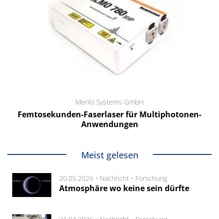
Menlo Systems GmbH
Femtosekunden-Faserlaser für Multiphotonen-
Anwendungen
Meist gelesen
20.05.2026 •
Nachricht
•
Forschung
Atmosphäre wo keine sein dürfte