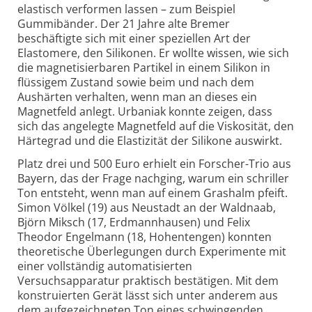
elastisch verformen lassen – zum Beispiel
Gummibänder. Der 21 Jahre alte Bremer
beschäftigte sich mit einer speziellen Art der
Elastomere, den Silikonen. Er wollte wissen, wie sich
die magnetisierbaren Partikel in einem Silikon in
flüssigem Zustand sowie beim und nach dem
Aushärten verhalten, wenn man an dieses ein
Magnetfeld anlegt. Urbaniak konnte zeigen, dass
sich das angelegte Magnetfeld auf die Viskosität, den
Härtegrad und die Elastizität der Silikone auswirkt.
Platz drei und 500 Euro erhielt ein Forscher-Trio aus
Bayern, das der Frage nachging, warum ein schriller
Ton entsteht, wenn man auf einem Grashalm pfeift.
Simon Völkel (19) aus Neustadt an der Waldnaab,
Björn Miksch (17, Erdmannhausen) und Felix
Theodor Engelmann (18, Hohentengen) konnten
theoretische Überlegungen durch Experimente mit
einer vollständig automatisierten
Versuchsapparatur praktisch bestätigen. Mit dem
konstruierten Gerät lässt sich unter anderem aus
dem aufgezeichneten Ton eines schwingenden