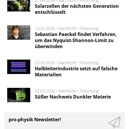
21.04.2026 •
Nachricht
•
Forschung
Solarzellen der nächsten Generation
entschlüsselt
13.05.2026 •
Nachricht
•
Forschung
Sebastian Paeckel findet Verfahren,
um das Nyquist-Shannon-Limit zu
überwinden
22.05.2026 •
Nachricht
•
Forschung
Halbleiterindustrie setzt auf falsche
Materialien
02.03.2026 •
Nachricht
•
Forschung
Süßer Nachweis Dunkler Materie
pro-physik Newsletter!