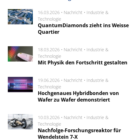
16.03.2026 •
Nachricht
•
Industrie &
Technologie
QuantumDiamonds zieht ins Weisse
Quartier
18.03.2026 •
Nachricht
•
Industrie &
Technologie
Mit Physik den Fortschritt gestalten
19.06.2026 •
Nachricht
•
Industrie &
Technologie
Hochgenaues Hybridbonden von
Wafer zu Wafer demonstriert
10.03.2026 •
Nachricht
•
Industrie &
Technologie
Nachfolge-Forschungsreaktor für
Wendelstein 7-X