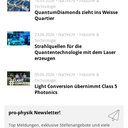
16.03.2026 •
Nachricht
•
Industrie &
Technologie
QuantumDiamonds zieht ins Weisse
Quartier
23.06.2026 •
Nachricht
•
Industrie &
Technologie
Strahlquellen für die
Quantentechnologie mit dem Laser
erzeugen
09.06.2026 •
Nachricht
•
Industrie &
Technologie
Light Conversion übernimmt Class 5
Photonics
pro-physik Newsletter!
Top Meldungen, exklusive Stellenangebote und viele