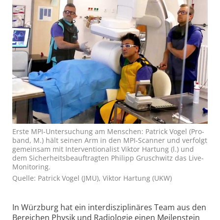
Erste MPI-Unter­su­chung am Men­schen: Patrick Vogel (Pro­
band, M.) hält seinen Arm in den MPI-Scanner und ver­folgt
ge­mein­sam mit In­ter­ven­tio­na­list Vik­tor Har­tung (l.) und
dem Si­cher­heits­be­auf­trag­ten Phi­lipp Grusch­witz das Live-
Moni­to­ring.
Quelle: Patrick Vogel (JMU), Viktor Hartung (UKW)
In Würzburg hat ein interdisziplinäres Team aus den
Bereichen Physik und Radiologie einen Meilenstein