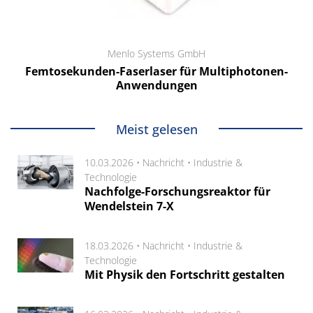
Menlo Systems GmbH
Femtosekunden-Faserlaser für Multiphotonen-
Anwendungen
Meist gelesen
10.03.2026 •
Nachricht
•
Industrie &
Technologie
Nachfolge-Forschungsreaktor für
Wendelstein 7-X
18.03.2026 •
Nachricht
•
Industrie &
Technologie
Mit Physik den Fortschritt gestalten