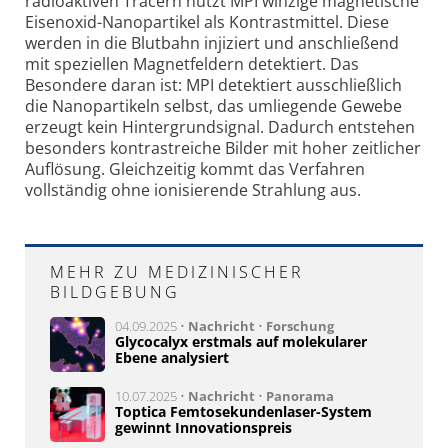
radioaktiven Tracern nutzt MPI winzige magnetische
Eisenoxid-Nanopartikel als Kontrastmittel. Diese
werden in die Blutbahn injiziert und anschließend
mit speziellen Magnetfeldern detektiert. Das
Besondere daran ist: MPI detektiert ausschließlich
die Nanopartikeln selbst, das umliegende Gewebe
erzeugt kein Hintergrundsignal. Dadurch entstehen
besonders kontrastreiche Bilder mit hoher zeitlicher
Auflösung. Gleichzeitig kommt das Verfahren
vollständig ohne ionisierende Strahlung aus.
MEHR ZU MEDIZINISCHER
BILDGEBUNG
04.09.2025 •
Nachricht
•
Forschung
Glycocalyx erstmals auf molekularer
Ebene analysiert
10.07.2025 •
Nachricht
•
Panorama
Toptica Femtosekundenlaser-System
gewinnt Innovationspreis