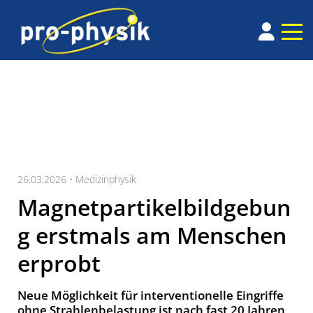
26.03.2026 •
Medizinphysik
Magnetpartikelbildgebun
g erstmals am Menschen
erprobt
Neue Mög­lich­keit für inter­ven­tio­nel­le Ein­grif­fe
ohne Strah­len­be­las­tung ist nach fast 20 Jah­ren