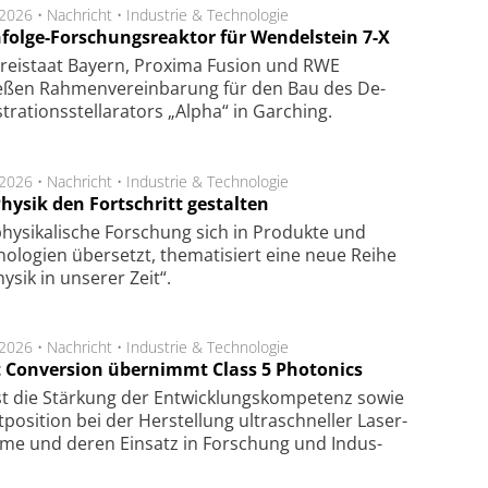
.2026 •
Nachricht
•
Industrie & Technologie
folge-Forschungsreaktor für Wendelstein 7-X
Frei­staat Bay­ern, Pro­xi­ma Fu­sion und RWE
eßen Rah­men­ver­ein­ba­rung für den Bau des De­
ra­tions­stel­la­ra­tors „Alpha“ in Gar­ching.
.2026 •
Nachricht
•
Industrie & Technologie
hysik den Fortschritt gestalten
hysikalische Forschung sich in Produkte und
ologien übersetzt, thematisiert eine neue Reihe
hysik in unserer Zeit“.
.2026 •
Nachricht
•
Industrie & Technologie
t Conversion übernimmt Class 5 Photonics
ist die Stär­kung der Ent­wick­lungs­kom­pe­tenz sowie
po­si­tion bei der Her­stel­lung ul­tra­schnel­ler Laser­
e­me und de­ren Ein­satz in For­schung und In­dus­