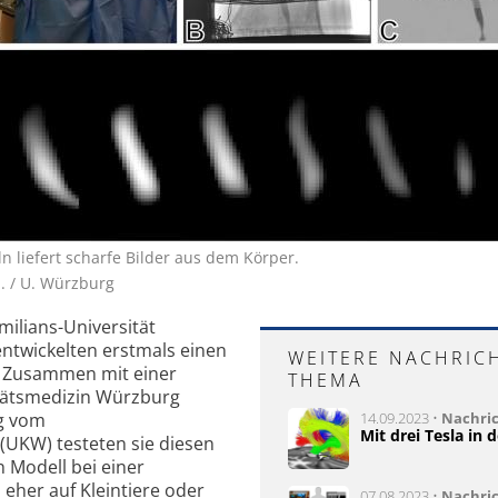
n liefert scharfe Bilder aus dem Körper.
. / U. Würzburg
milians-Universität
ntwickelten erstmals einen
WEITERE NACHRIC
 Zusammen mit einer
THEMA
tätsmedizin Würzburg
ng vom
14.09.2023 •
Nachri
Mit drei Tesla in 
(UKW) testeten sie diesen
n Modell bei einer
eher auf Kleintiere oder
07.08.2023 •
Nachri