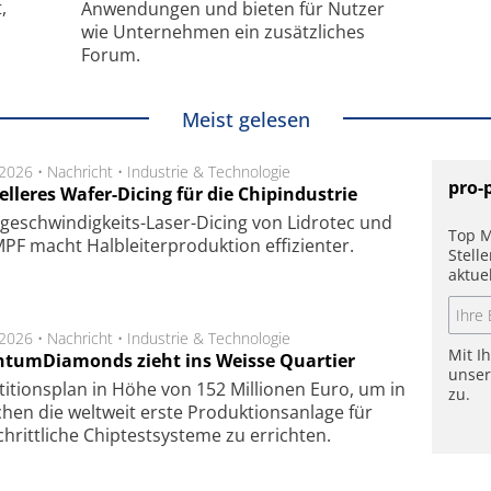
,
Anwendungen und bieten für Nutzer
wie Unternehmen ein zusätzliches
Forum.
Meist gelesen
.2026 •
Nachricht
•
Industrie & Technologie
pro-
lleres Wafer-Dicing für die Chipindustrie
ge­schwin­dig­keits-Laser-Dicing von Lidrotec und
Top M
F macht Halb­lei­ter­pro­duk­tion ef­fi­zien­ter.
Stell
aktue
.2026 •
Nachricht
•
Industrie & Technologie
Mit I
tumDiamonds zieht ins Weisse Quartier
unse
­ti­tions­plan in Höhe von 152 Mil­lio­nen Euro, um in
zu.
hen die welt­weit ers­te Pro­duk­tions­an­la­ge für
chritt­li­che Chip­test­sys­te­me zu er­rich­ten.