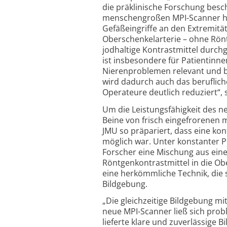
die präklinische Forschung besc
menschengroßen MPI-Scanner ha
Gefäßeingriffe an den Extremität
Oberschenkelarterie – ohne Rö
jodhaltige Kontrastmittel durch
ist insbesondere für Patientinn
Nierenproblemen relevant und b
wird dadurch auch das berufliche
Operateure deutlich reduziert“, 
Um die Leistungsfähigkeit des n
Beine von frisch eingefrorenen
JMU so präpariert, dass eine ko
möglich war. Unter konstanter P
Forscher eine Mischung aus ein
Röntgenkontrastmittel in die Ob
eine herkömmliche Technik, die 
Bildgebung.
„Die gleichzeitige Bildgebung mi
neue MPI-Scanner ließ sich prob
lieferte klare und zuverlässige B