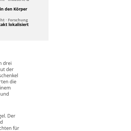
in den Körper
cht
•
Forschung
akt lokalisiert
n drei
ut der
schenkel
rten die
einem
r und
gel. Der
nd
chten für