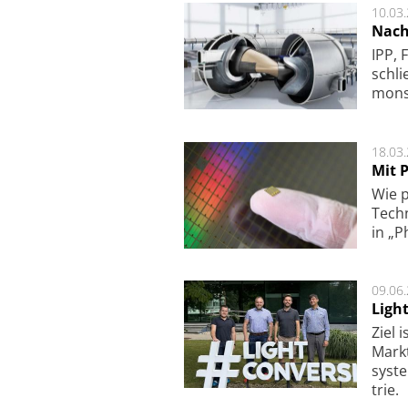
10.03
Nach
IPP, 
schli
mon­st
18.03
Mit P
Wie p
Techn
in „P
09.06
Ligh
Ziel 
Markt­
sys­t
trie.