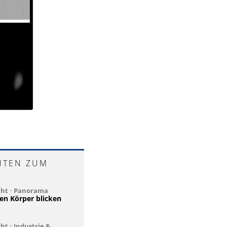
HTEN ZUM
cht
•
Panorama
den Körper blicken
cht
•
Industrie &