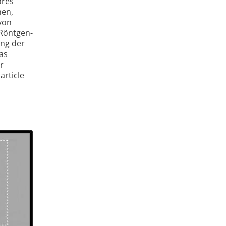
ares
hen,
von
 Röntgen-
ung der
as
r
article
l