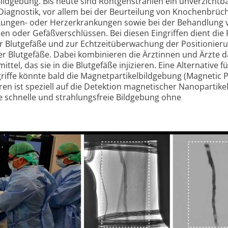
ildgebung. Bis heute sind Röntgenstrahlen ein unverzichtb
 Diagnostik, vor allem bei der Beurteilung von Knochenbrüc
Lungen- oder Herzerkrankungen sowie bei der Behandlung 
 oder Gefäßverschlüssen. Bei diesen Eingriffen dient die
r Blutgefäße und zur Echtzeitüberwachung der Positionier
r Blutgefäße. Dabei kombinieren die Ärztinnen und Ärzte d
tel, das sie in die Blutgefäße injizieren. Eine Alternative fü
riffe könnte bald die Magnetpartikelbildgebung (Magnetic P
ren ist speziell auf die Detektion magnetischer Nanopartike
e schnelle und strahlungsfreie Bildgebung ohne