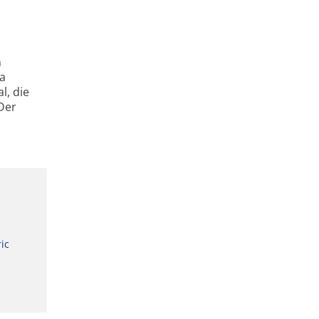
n
da
l, die
Der
ic