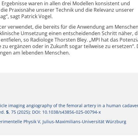
e Ergebnisse waren in allen drei Modellen konsistent und
r die Praxisnähe unserer Technik und die Relevanz unserer
g“, sagt Patrick Vogel.
cer verwendet, die bereits für die Anwendung am Mensche
e klinische Umsetzung einen entscheidenden Schritt näher, 
ntfielen, so Radiologe Thorsten Bley. „MPI hat das Potenzia
 zu ergänzen oder in Zukunft sogar teilweise zu ersetzen“. 
sungen am lebenden Menschen.
icle imaging angiography of the femoral artery in a human cadaver
ed.
5
, 75 (2025); DOI: 10.1038/s43856-025-00794-x
erimentelle Physik V, Julius-Maximilians-Universität Würzburg