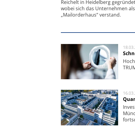
Reichelt in Heidelberg gegründet
wobei sich das Unternehmen als
„Mailorderhaus“ verstand.
18.03
Schne
Hoch­
TRUMP
16.03
Quan
Inves
Mün­c
fort­s