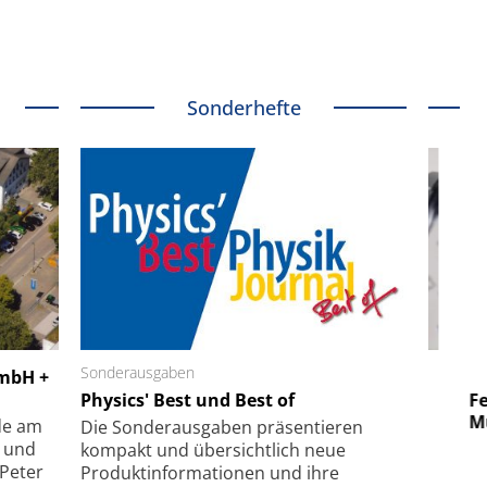
Sonderhefte
 GmbH
Sonderausgaben
SmarAct GmbH
GmbH +
uper-
Physics' Best und Best of
Elektronenmikroskopie auf
Fem
hanismus
kleinstem Raum
Mu
de am
Die Sonder­ausgaben präsentieren
- und
kompakt und übersichtlich neue
 Peter
Produkt­informationen und ihre