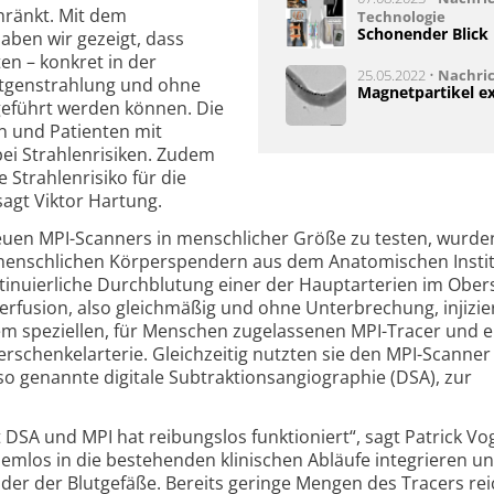
hränkt. Mit dem
Technologie
Schonender Blick 
ben wir gezeigt, dass
en – konkret in der
25.05.2022 •
Nachri
ntgenstrahlung und ohne
Magnetpartikel ex
geführt werden können. Die
en und Patienten mit
ei Strahlenrisiken. Zudem
 Strahlenrisiko für die
sagt Viktor Hartung.
euen MPI-Scanners in menschlicher Größe zu testen, wurde
 menschlichen Körperspendern aus dem Anatomischen Instit
ntinuierliche Durchblutung einer der Hauptarterien im Ober
erfusion, also gleichmäßig und ohne Unterbrechung, injizie
em speziellen, für Menschen zugelassenen MPI-Tracer und 
erschenkelarterie. Gleichzeitig nutzten sie den MPI-Scanne
so genannte digitale Subtraktionsangiographie (DSA), zur
t DSA und MPI hat reibungslos funktioniert“, sagt Patrick Vo
lemlos in die bestehenden klinischen Abläufe integrieren u
ilder der Blutgefäße. Bereits geringe Mengen des Tracers rei