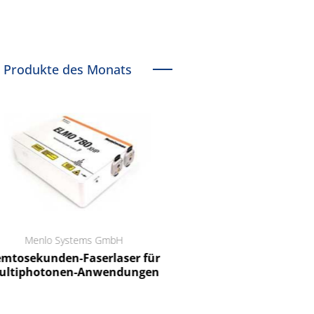
Produkte des Monats
Menlo Systems GmbH
RCT Reichelt Chemietechnik
tosekunden-Faserlaser für
Ein Unternehmen für I
ltiphotonen-Anwendungen