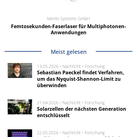
Menlo Systems GmbH
Femtosekunden-Faserlaser für Multiphotonen-
Anwendungen
Meist gelesen
13.05.2026 •
Nachricht
•
Forschung
Sebastian Paeckel findet Verfahren,
um das Nyquist-Shannon-Limit zu
überwinden
21.04.2026 •
Nachricht
•
Forschung
Solarzellen der nächsten Generation
entschlüsselt
22.05.2026 •
Nachricht
•
Forschung