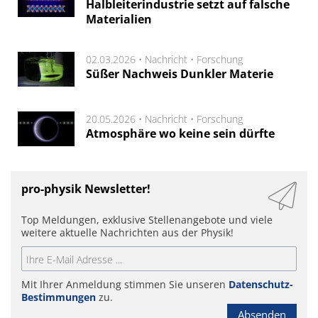
Halbleiterindustrie setzt auf falsche
Materialien
02.03.2026 •
Nachricht
•
Forschung
Süßer Nachweis Dunkler Materie
20.05.2026 •
Nachricht
•
Forschung
Atmosphäre wo keine sein dürfte
pro-physik Newsletter!
Top Meldungen, exklusive Stellenangebote und viele
weitere aktuelle Nachrichten aus der Physik!
Mit Ihrer Anmeldung stimmen Sie unseren
Datenschutz-
Bestimmungen
zu.
Absenden