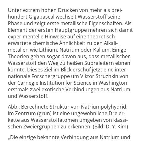
Unter extrem hohen Drücken von mehr als drei­
hundert Giga­pascal wechselt Wasser­stoff seine
Phase und zeigt erste metal­lische Eigen­schaften. Als
Element der ersten Haupt­gruppe mehren sich damit
experi­mentelle Hin­weise auf eine theo­retisch
erwartete chemische Ähn­lich­keit zu den Alkali­
metallen wie Lithium, Natrium oder Kalium. Einige
Theorien gehen sogar davon aus, dass metal­lischer
Wasser­stoff den Weg zu heißen Supra­leitern ebnen
könnte. Dieses Ziel im Blick erschuf jetzt eine inter­
nationale Forscher­gruppe um Viktor Struzhkin von
der Carnegie Insti­tution for Science in Washington
erst­mals zwei exotische Verbin­dungen aus Natrium
und Wasser­stoff.
Abb.: Berechnete Struktur von Natrium­poly­hydrid:
Im Zentrum (grün) ist eine un­ge­wöhn­liche Dreier­
kette aus Wasser­stoff­atomen um­geben von klassi­
schen Zweier­gruppen zu er­kennen. (Bild: D. Y. Kim)
„Die einzige bekannte Verbindung aus Natrium und