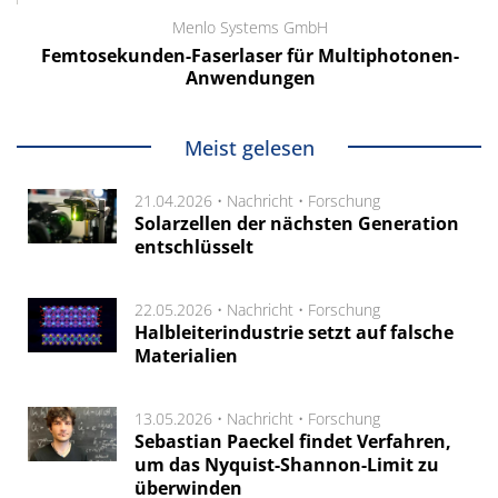
Menlo Systems GmbH
Femtosekunden-Faserlaser für Multiphotonen-
Anwendungen
Meist gelesen
21.04.2026 •
Nachricht
•
Forschung
Solarzellen der nächsten Generation
entschlüsselt
22.05.2026 •
Nachricht
•
Forschung
Halbleiterindustrie setzt auf falsche
Materialien
13.05.2026 •
Nachricht
•
Forschung
Sebastian Paeckel findet Verfahren,
um das Nyquist-Shannon-Limit zu
überwinden