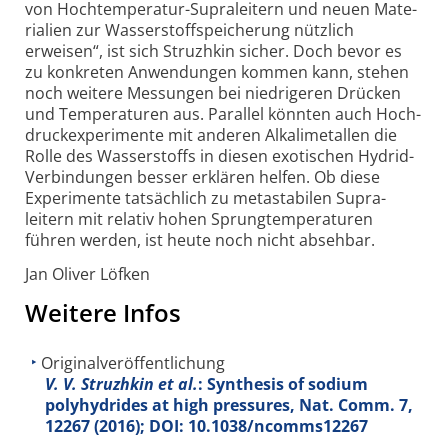
von Hoch­tempe­ratur-
Supra­leitern und neuen Mate­
ri­alien zur Wasser­stoff­speicherung nütz­lich
erweisen“, ist sich Struzhkin sicher. Doch bevor es
zu konkreten Anwen­dungen kommen kann, stehen
noch weitere Messungen bei niedri­geren Drücken
und Tempe­ra­turen aus. Parallel könnten auch Hoch­
druck­experi­mente mit anderen Alkali­metallen die
Rolle des Wasser­stoffs in diesen exo­tischen Hydrid-
Verbin­dungen besser erklären helfen. Ob diese
Experi­mente tat­säch­lich zu meta­stabilen Supra­
leitern mit relativ hohen Sprung­tempe­ra­turen
führen werden, ist heute noch nicht ab­seh­bar.
Jan Oliver Löfken
Weitere Infos
Originalveröffentlichung
V. V. Struzhkin et al.
: Synthesis of sodium
polyhydrides at high pressures, Nat. Comm.
7
,
12267 (2016); DOI: 10.1038/ncomms12267