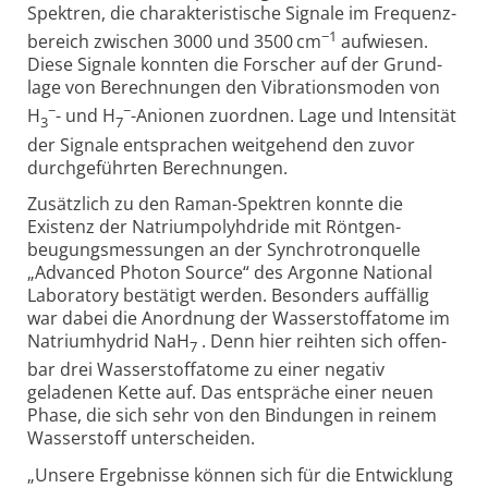
Spektren, die charak­teris­tische Signale im Frequenz­
−1
bereich zwischen 3000 und 3500 cm
auf­wiesen.
Diese Signale konnten die Forscher auf der Grund­
lage von Berech­nungen den Vibra­tions­moden von
−
−
H
- und H
-Anionen zu­ordnen. Lage und Inten­sität
3
7
der Signale ent­sprachen weit­gehend den zuvor
durch­ge­führten Berech­nungen.
Zusätzlich zu den Raman-Spektren konnte die
Existenz der Natrium­poly­hdride mit Röntgen­
beugungs­messungen an der Synchro­tron­quelle
„Advanced Photon Source“ des Argonne National
Labo­ra­tory bestätigt werden. Besonders auf­fällig
war dabei die Anord­nung der Wasser­stoff­atome im
Natrium­hydrid NaH
. Denn hier reihten sich offen­
7
bar drei Wasser­stoff­atome zu einer negativ
geladenen Kette auf. Das ent­spräche einer neuen
Phase, die sich sehr von den Bindungen in reinem
Wasser­stoff unter­scheiden.
„Unsere Ergebnisse können sich für die Entwicklung