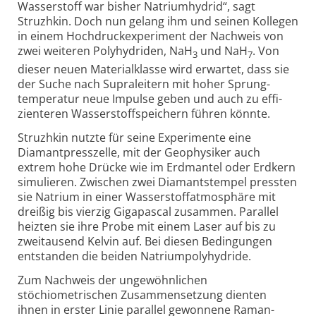
Wasser­stoff war bisher Natrium­hydrid“, sagt
Struzhkin. Doch nun gelang ihm und seinen Kollegen
in einem Hoch­druck­experi­ment der Nach­weis von
zwei weiteren Poly­hydriden, NaH
und NaH
. Von
3
7
dieser neuen Material­klasse wird erwartet, dass sie
der Suche nach Supra­leitern mit hoher Sprung­
tempe­ratur neue Impulse geben und auch zu effi­
zien­teren Wasser­stoff­speichern führen könnte.
Struzhkin nutzte für seine Experimente eine
Diamant­press­zelle, mit der Geo­physiker auch
extrem hohe Drücke wie im Erd­mantel oder Erd­kern
simu­lieren. Zwischen zwei Diamant­stempel pressten
sie Natrium in einer Wasser­stoff­atmo­sphäre mit
dreißig bis vierzig Giga­pascal zusammen. Parallel
heizten sie ihre Probe mit einem Laser auf bis zu
zwei­tausend Kelvin auf. Bei diesen Bedin­gungen
entstanden die beiden Natrium­poly­hydride.
Zum Nachweis der ungewöhnlichen
stöchiometrischen Zusammen­setzung dienten
ihnen in erster Linie parallel gewon­nene Raman-