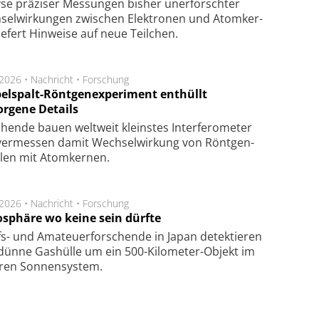
se prä­zi­ser Mes­sung­en bis­her un­er­for­schter
sel­wir­kung­en zwi­schen Elek­tro­nen und Atom­ker­
ie­fert Hin­wei­se auf neue Teil­chen.
.2026 •
Nachricht
•
Forschung
elspalt-Röntgenexperiment enthüllt
orgene Details
hen­de bau­en welt­weit kleins­tes In­ter­fe­ro­me­ter
er­mes­sen da­mit Wech­sel­wir­kung von Rönt­gen­
­len mit Atom­ker­nen.
.2026 •
Nachricht
•
Forschung
sphäre wo keine sein dürfte
s- und Ama­teuer­for­schen­de in Japan de­tek­tie­ren
dün­ne Gas­hül­le um ein 500-Kilo­meter-Objekt im
­ren Son­nen­sys­tem.