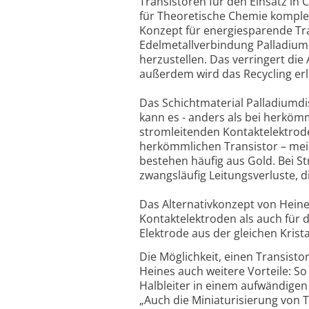
Transistoren für den Einsatz i
für Theoretische Chemie komplex
Konzept für energiesparende Tra
Edelmetallverbindung Palladiumdi
herzustellen. Das verringert di
außerdem wird das Recycling erl
Das Schichtmaterial Palladiumdisu
kann es - anders als bei herkömm
stromleitenden Kontaktelektrode
herkömmlichen Transistor – meis
bestehen häufig aus Gold. Bei S
zwangsläufig Leitungsverluste, d
Das Alternativkonzept von Heine
Kontaktelektroden als auch für d
Elektrode aus der gleichen Krist
Die Möglichkeit, einen Transist
Heines auch weitere Vorteile: So
Halbleiter in einem aufwändigen
„Auch die Miniaturisierung von 