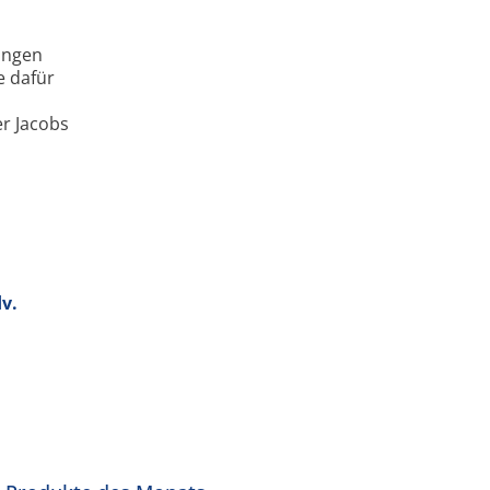
ringen
e dafür
er Jacobs
dv.