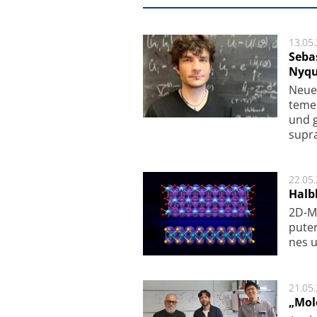
13.05
Seba
Nyqu
Neue 
te­me
und g
supra­
22.05
Halbl
2D-Ma
pu­te
nes u
21.05
„Mol