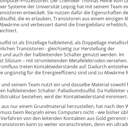
n Computer-Prozessoren. Der Chemiker Thomas Heine vom L
er Systeme der Universität Leipzig hat mit seinem Team e
nsistoren entwickelt. Sie nutzen dafür die Eigenschaften d
sulfid, die es erlauben, Transistoren aus einem einzigen M
e Abwärme und verbessert damit die Energiebilanz erheblich,
eichtert.
lfid ist als Einzellage halbleitend, als Doppellage metallis
lichen Transistoren - gleichzeitig zur Herstellung der
 und auch der halbleitenden Schalter genutzt werden. Im
t Silizium – mit stromleitenden Metallelektroden versehen.
tromfluss treten Kontaktwiderstände auf. Dadurch entstehe
ie ungünstig für die Energieeffizienz sind und zu Abwärme 
 und seinem Team nutzt ein und dasselbe Material sowohl f
en halbleitenden Schalter: Palladiumdisulfid. Da Halbleiter
allstruktur bestehen, wird der Kontaktwiderstand minimiert.
or aus nur einem Grundmaterial herzustellen, hat nach den
 muss beim Recyceln eines Computers nicht - wie bisher übli
 Verfahren von den leitenden Kontakten aus Gold getrennt
Transistoren kann so weiter voranschreiten, denn ein ultra