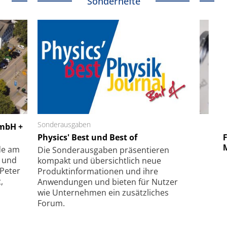
Sonderhefte
 GmbH
Sonderausgaben
SmarAct GmbH
GmbH +
uper-
Physics' Best und Best of
Elektronenmikroskopie auf
Fem
hanismus
kleinstem Raum
Mu
de am
Die Sonder­ausgaben präsentieren
- und
kompakt und übersichtlich neue
 Peter
Produkt­informationen und ihre
,
Anwendungen und bieten für Nutzer
wie Unternehmen ein zusätzliches
Forum.