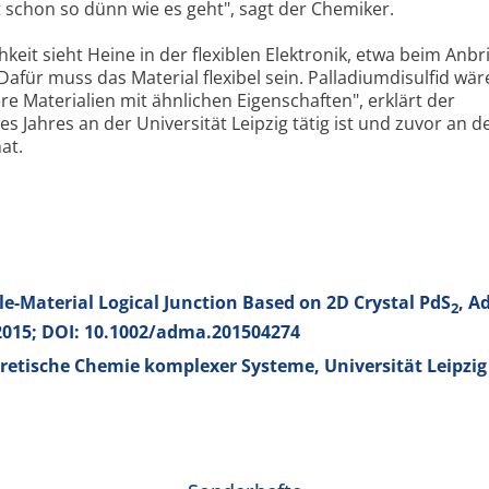
st schon so dünn wie es geht", sagt der Chemiker.
eit sieht Heine in der flexiblen Elektronik, etwa beim Anb
„Dafür muss das Material flexibel sein. Palladiumdisulfid wär
re Materialien mit ähnlichen Eigenschaften", erklärt der
ses Jahres an der Universität Leipzig tätig ist und zuvor an d
at.
le-Material Logical Junction Based on 2D Crystal PdS
, A
2
2015; DOI: 10.1002/adma.201504274
oretische Chemie komplexer Systeme, Universität Leipzig