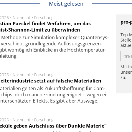
Meist gelesen
.2026 •
Nachricht
•
Forschung
pro-
stian Paeckel findet Verfahren, um das
ist-Shannon-Limit zu überwinden
Top M
Methode zur Simu­la­tion kom­ple­xer Quan­ten­sys­
Stell
 ver­schiebt grund­le­gen­de Auf­lösungs­gren­zen
aktue
ibt wo­mög­lich Ein­blicke in die Hoch­tempe­ra­tur­
lei­tung.
Mit I
unse
.2026 •
Nachricht
•
Forschung
zu.
eiterindustrie setzt auf falsche Materialien
te­ri­a­li­en gel­ten als Zu­kunfts­hoff­nung für Com­
r­chips, doch man­che sind un­ge­eig­net – we­gen ei­
n­ter­schätz­ten Ef­fekts. Es gibt aber Aus­we­ge.
.2026 •
Nachricht
•
Forschung
eküle geben Aufschluss über Dunkle Materie“