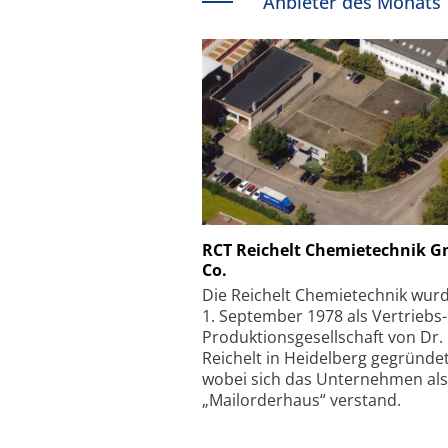
Anbieter des Monats
Schäfter + Kirchhoff
RCT Reichelt Chemietechnik 
Co.
Faserkoppler mit S
Feinfokussierungsmec
Die Reichelt Chemietechnik wur
1. September 1978 als Vertriebs
Produktionsgesellschaft von Dr.
Reichelt in Heidelberg gegründet
wobei sich das Unternehmen als
„Mailorderhaus“ verstand.