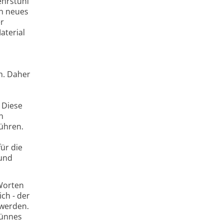
ehrstuhl
in neues
er
aterial
ch. Daher
 Diese
n
führen.
ür die
 und
 Worten
ch - der
 werden.
dünnes