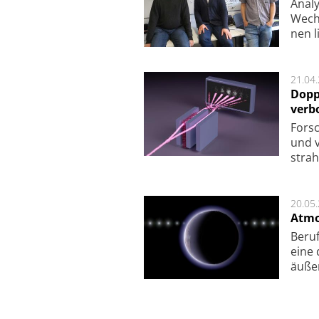
Analy
Wech­
nen l
21.04
Dopp
verb
For­sc
und v
strah
20.05
Atmo
Beruf
eine 
äu­ße