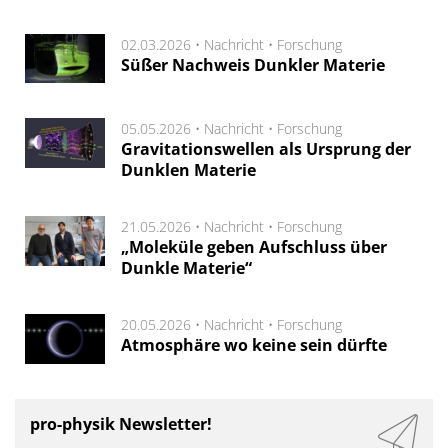
02.03.2026 •
Nachricht
•
Forschung
Süßer Nachweis Dunkler Materie
05.05.2026 •
Nachricht
•
Forschung
Gravitationswellen als Ursprung der
Dunklen Materie
21.05.2026 •
Nachricht
•
Forschung
„Moleküle geben Aufschluss über
Dunkle Materie“
20.05.2026 •
Nachricht
•
Forschung
Atmosphäre wo keine sein dürfte
pro-physik Newsletter!