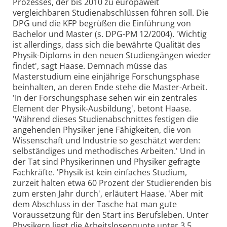
Prozesses, der bis 2010 zu europaweit
vergleichbaren Studienabschlüssen führen soll. Die
DPG und die KFP begrüßen die Einführung von
Bachelor und Master (s. DPG-PM 12/2004). 'Wichtig
ist allerdings, dass sich die bewährte Qualität des
Physik-Diploms in den neuen Studiengängen wieder
findet', sagt Haase. Demnach müsse das
Masterstudium eine einjährige Forschungsphase
beinhalten, an deren Ende stehe die Master-Arbeit.
'In der Forschungsphase sehen wir ein zentrales
Element der Physik-Ausbildung', betont Haase.
'Während dieses Studienabschnittes festigen die
angehenden Physiker jene Fähigkeiten, die von
Wissenschaft und Industrie so geschätzt werden:
selbständiges und methodisches Arbeiten.' Und in
der Tat sind Physikerinnen und Physiker gefragte
Fachkräfte. 'Physik ist kein einfaches Studium,
zurzeit halten etwa 60 Prozent der Studierenden bis
zum ersten Jahr durch', erläutert Haase. 'Aber mit
dem Abschluss in der Tasche hat man gute
Voraussetzung für den Start ins Berufsleben. Unter
Physikern liegt die Arbeitslosenquote unter 3,5