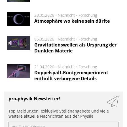
20.05.2026 •
Nachricht
•
Forschung
Atmosphäre wo keine sein dürfte
05.05.2026 •
Nachricht
•
Forschung
Gravitationswellen als Ursprung der
Dunklen Materie
21.04.2026 •
Nachricht
•
Forschung
Doppelspalt-Röntgenexperiment
enthüllt verborgene Details
pro-physik Newsletter!
Top Meldungen, exklusive Stellenangebote und viele
weitere aktuelle Nachrichten aus der Physik!