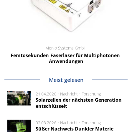
Menlo Systems GmbH
Femtosekunden-Faserlaser für Multiphotonen-
Anwendungen
Meist gelesen
21.04.2026 •
Nachricht
•
Forschung
Solarzellen der nächsten Generation
entschlüsselt
02.03.2026 •
Nachricht
•
Forschung
Süßer Nachweis Dunkler Materie