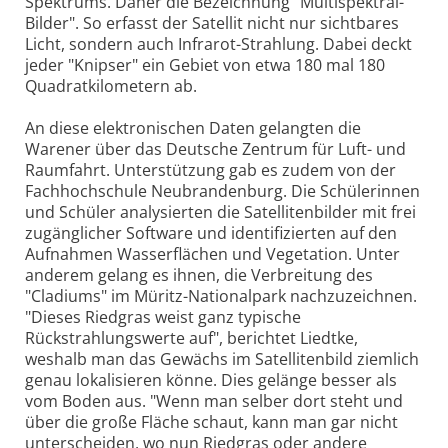
Spektrums. Daher die Bezeichnung "Multispektral-
Bilder". So erfasst der Satellit nicht nur sichtbares
Licht, sondern auch Infrarot-Strahlung. Dabei deckt
jeder "Knipser" ein Gebiet von etwa 180 mal 180
Quadratkilometern ab.
An diese elektronischen Daten gelangten die
Warener über das Deutsche Zentrum für Luft- und
Raumfahrt. Unterstützung gab es zudem von der
Fachhochschule Neubrandenburg. Die Schülerinnen
und Schüler analysierten die Satellitenbilder mit frei
zugänglicher Software und identifizierten auf den
Aufnahmen Wasserflächen und Vegetation. Unter
anderem gelang es ihnen, die Verbreitung des
"Cladiums" im Müritz-Nationalpark nachzuzeichnen.
"Dieses Riedgras weist ganz typische
Rückstrahlungswerte auf", berichtet Liedtke,
weshalb man das Gewächs im Satellitenbild ziemlich
genau lokalisieren könne. Dies gelänge besser als
vom Boden aus. "Wenn man selber dort steht und
über die große Fläche schaut, kann man gar nicht
unterscheiden, wo nun Riedgras oder andere