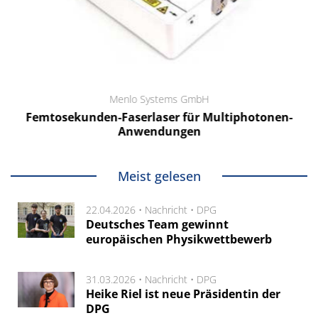
Menlo Systems GmbH
Femtosekunden-Faserlaser für Multiphotonen-
Anwendungen
Meist gelesen
22.04.2026 •
Nachricht
•
DPG
Deutsches Team gewinnt
europäischen Physikwettbewerb
31.03.2026 •
Nachricht
•
DPG
Heike Riel ist neue Präsidentin der
DPG