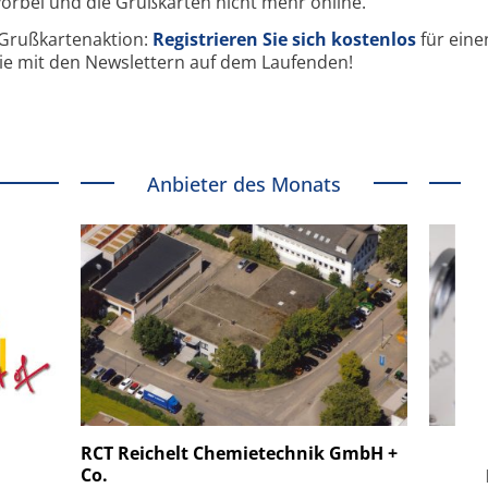
orbei und die Grußkarten nicht mehr online.
e Grußkartenaktion:
Registrieren Sie sich kostenlos
für eine
ie mit den Newslettern auf dem Laufenden!
Anbieter des Monats
 GmbH
SmarAct GmbH
RCT Reichelt Chemietechnik GmbH +
Co.
Super-
Elektronenmikroskopie auf
Fe