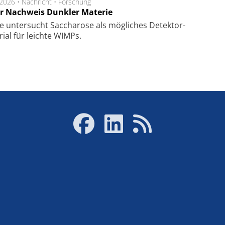
.2026 •
Nachricht
•
Forschung
r Nachweis Dunkler Materie
e unter­sucht Saccha­ro­se als mög­li­ches De­tek­tor­
­rial für leich­te WIMPs.