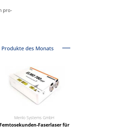
n pro-
Produkte des Monats
Menlo Systems GmbH
RCT Reichelt Chemietechni
mtosekunden-Faserlaser für
Ein Unternehmen für I