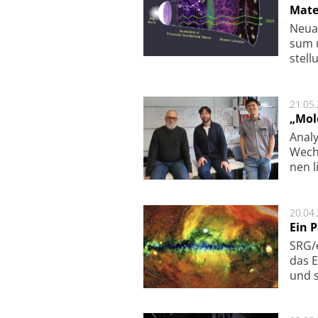
Mate
Neu­a
sum u
stel­
21.05
„Mol
Analy
Wech­
nen l
20.04
Ein 
SRG/e
das E
und s