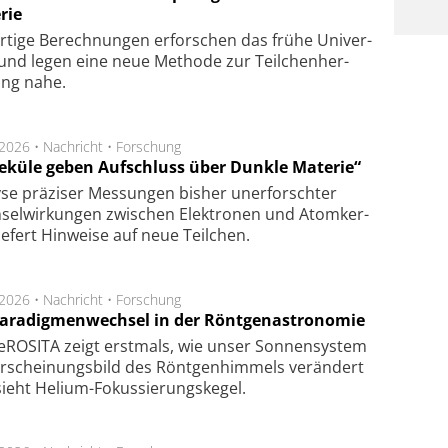
rie
rtige Be­rech­nung­en er­for­schen das frü­he Uni­ver­
nd legen eine neue Me­tho­de zur Teil­chen­her­
lung nahe.
.2026 •
Nachricht
•
Forschung
eküle geben Aufschluss über Dunkle Materie“
se prä­zi­ser Mes­sung­en bis­her un­er­for­schter
sel­wir­kung­en zwi­schen Elek­tro­nen und Atom­ker­
ie­fert Hin­wei­se auf neue Teil­chen.
.2026 •
Nachricht
•
Forschung
Paradigmenwechsel in der Röntgenastronomie
ROSITA zeigt erst­mals, wie unser Son­nen­sys­tem
r­schei­nungs­bild des Rönt­gen­him­mels ver­än­dert
ieht Helium-Fokus­sie­rungs­ke­gel.