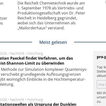
chanismus
kleinstem Raum
Mu
Die Reichelt Chemietechnik wurde am
en
1. September 1978 als Vertriebs- und
Produktionsgesellschaft von Dr. Peter
Reichelt in Heidelberg gegründet,
tzer
wobei sich das Unternehmen als
es
„Mailorderhaus“ verstand.
Meist gelesen
.2026 •
Nachricht
•
Forschung
pro-
stian Paeckel findet Verfahren, um das
ist-Shannon-Limit zu überwinden
Top M
Methode zur Simu­la­tion kom­ple­xer Quan­ten­sys­
Stell
 ver­schiebt grund­le­gen­de Auf­lösungs­gren­zen
aktue
ibt wo­mög­lich Ein­blicke in die Hoch­tempe­ra­tur­
lei­tung.
Mit I
unse
.2026 •
Nachricht
•
Forschung
zu.
itationswellen als Ursprung der Dunklen