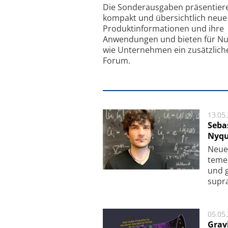
Feinfokussierungsme
Die Sonder­ausgaben präsentier
kompakt und übersichtlich neue
Produkt­informationen und ihre
Anwendungen und bieten für Nu
wie Unternehmen ein zusätzlich
Forum.
13.05
Seba
Nyqu
Neue 
te­me
und g
supra­
05.05
Grav