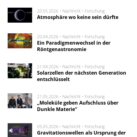
20.05.2026 •
Nachricht
•
Forschung
Atmosphäre wo keine sein dürfte
20.04.2026 •
Nachricht
•
Forschung
Ein Paradigmenwechsel in der
Röntgenastronomie
21.04.2026 •
Nachricht
•
Forschung
Solarzellen der nächsten Generation
entschlüsselt
21.05.2026 •
Nachricht
•
Forschung
„Moleküle geben Aufschluss über
Dunkle Materie“
05.05.2026 •
Nachricht
•
Forschung
Gravitationswellen als Ursprung der