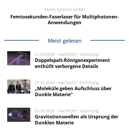
Menlo Systems GmbH
Femtosekunden-Faserlaser für Multiphotonen-
Anwendungen
Meist gelesen
21.04.2026 •
Nachricht
•
Forschung
Doppelspalt-Röntgenexperiment
enthüllt verborgene Details
21.05.2026 •
Nachricht
•
Forschung
„Moleküle geben Aufschluss über
Dunkle Materie“
05.05.2026 •
Nachricht
•
Forschung
Gravitationswellen als Ursprung der
Dunklen Materie