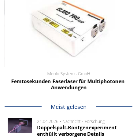
Menlo Systems GmbH
Femtosekunden-Faserlaser für Multiphotonen-
Anwendungen
Meist gelesen
21.04.2026 •
Nachricht
•
Forschung
Doppelspalt-Röntgenexperiment
enthüllt verborgene Details