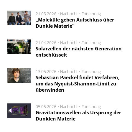
21.05.2026 •
Nachricht
•
Forschung
„Moleküle geben Aufschluss über
Dunkle Materie“
21.04.2026 •
Nachricht
•
Forschung
Solarzellen der nächsten Generation
entschlüsselt
13.05.2026 •
Nachricht
•
Forschung
Sebastian Paeckel findet Verfahren,
um das Nyquist-Shannon-Limit zu
überwinden
05.05.2026 •
Nachricht
•
Forschung
Gravitationswellen als Ursprung der
Dunklen Materie