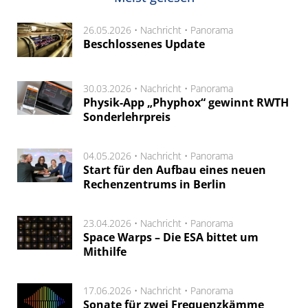
26.05.2026 •
Nachricht
•
Panorama
Beschlossenes Update
30.03.2026 •
Nachricht
•
Panorama
Physik-App „Phyphox“ gewinnt RWTH
Sonderlehrpreis
04.05.2026 •
Nachricht
•
Panorama
Start für den Aufbau eines neuen
Rechenzentrums in Berlin
23.04.2026 •
Nachricht
•
Panorama
Space Warps – Die ESA bittet um
Mithilfe
17.06.2026 •
Nachricht
•
Panorama
Sonate für zwei Frequenzkämme