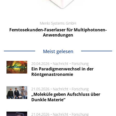
Menlo Systems GmbH
Femtosekunden-Faserlaser für Multiphotonen-
Anwendungen
Meist gelesen
20.04.2026 •
Nachricht
•
Forschung
Ein Paradigmenwechsel in der
Röntgenastronomie
21.05.2026 •
Nachricht
•
Forschung
„Moleküle geben Aufschluss über
Dunkle Materie“
21.04.2026 •
Nachricht
•
Forschung