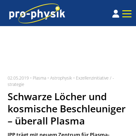
02.05.2019 •
Plasma
•
Astrophysik
•
Exzellenzinitiative / -
strategie
Schwarze Löcher und
kosmische Beschleuniger
– überall Plasma
IPP trägt mit neuem Zentrum für Plasma-