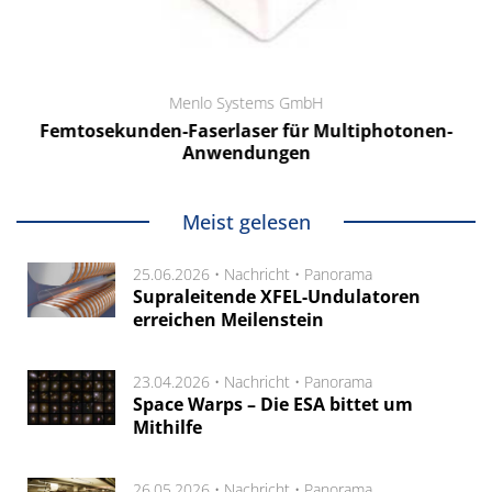
Menlo Systems GmbH
Femtosekunden-Faserlaser für Multiphotonen-
Anwendungen
Meist gelesen
25.06.2026 •
Nachricht
•
Panorama
Supraleitende XFEL-Undulatoren
erreichen Meilenstein
23.04.2026 •
Nachricht
•
Panorama
Space Warps – Die ESA bittet um
Mithilfe
26.05.2026 •
Nachricht
•
Panorama